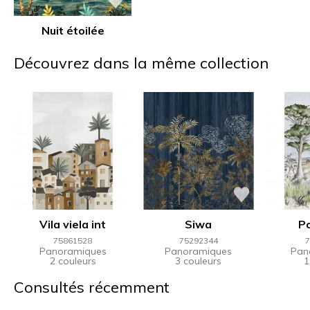
Nuit étoilée
Découvrez dans la même collection
Vila viela int
Siwa
Po
75861528
75292344
7
Panoramiques
Panoramiques
Pan
2 couleurs
3 couleurs
1
Consultés récemment