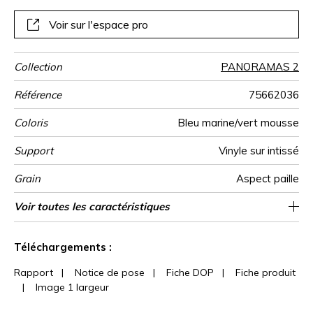
Voir sur l'espace pro
Collection
PANORAMAS 2
Référence
75662036
Coloris
Bleu marine/vert mousse
Support
Vinyle sur intissé
Grain
Aspect paille
Largeur d'un
Hauteur
Largeur Totale
Raccord
Nombre de lés
Poids g/m²
Entretien
Pose colle
Dépose
Norme COV
ASTME84
Norme
Pays d'origine
Voir toutes les caractéristiques
300 cm / 118 inches
68 cm / 27 inches
Encollage du mur
Arrachage à sec
Raccord droit
Lessivable
B s2 d0
Class A
272 cm
Italie
400
A+
4
Lé
euroclass
Voir moins de caractéristiques
Téléchargements :
Rapport
|
Notice de pose
|
Fiche DOP
|
Fiche produit
|
Image 1 largeur