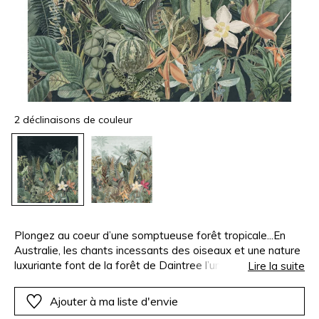
2 déclinaisons de couleur
Plongez au coeur d’une somptueuse forêt tropicale...En
Australie, les chants incessants des oiseaux et une nature
luxuriante font de la forêt de Daintree l’un des lieux les
Lire la suite
plus merveilleux de la terre. Exposée aux rayons du soleil,
elle comporte une riche biodiversité et d’infinies variétés
Ajouter à ma liste d'envie
végétales, de forme, de taille et de couleurs multiples .