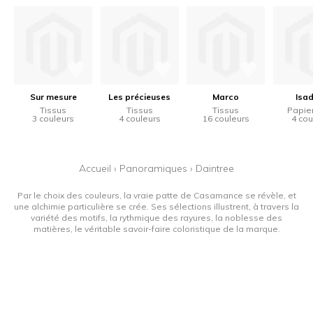
Sur mesure
Les précieuses
Marco
Isa
Tissus
Tissus
Tissus
Papier
3 couleurs
4 couleurs
16 couleurs
4 cou
Accueil
›
Panoramiques
›
Daintree
Par le choix des couleurs, la vraie patte de Casamance se révèle, et
une alchimie particulière se crée. Ses sélections illustrent, à travers la
variété des motifs, la rythmique des rayures, la noblesse des
matières, le véritable savoir-faire coloristique de la marque.