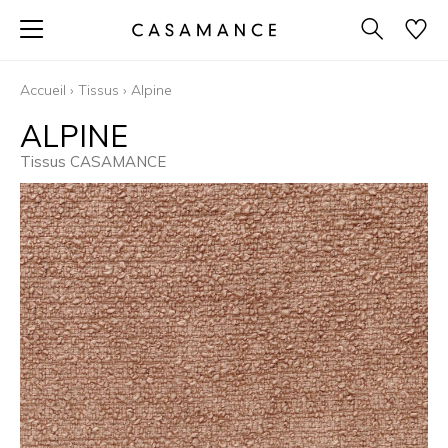
Accueil
›
Tissus
›
Alpine
ALPINE
Tissus CASAMANCE