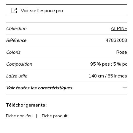
Voir sur l'espace pro
Collection
ALPINE
Référence
47832058
Coloris
Rose
Composition
95 % pes ; 5 % pc
Laize utile
140 cm / 55 Inches
Raccord
Test
Usage
Wyzenbeek
Sens
Poids g/m²
Performance
Usage
Entretien
Pays d'origine
Caractéristiques
Voir toutes les caractéristiques
Siège à usage intensif : >40,000 cycles
Raccord libre
aw - 0.15
De large
100000
75000
Chine
600
Martindale
martindale
Accoustique
Outdoor
(Martindale) et/ou >30,000 doubles rubs
Voir moins de caractéristiques
(Wyzenbeek)
Téléchargements :
Fiche non-feu
|
Fiche produit