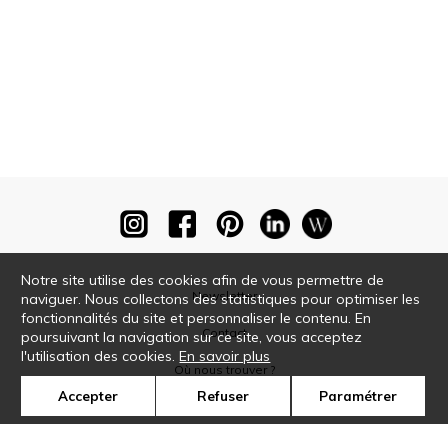
Notre site utilise des cookies afin de vous permettre de
Newsletter
naviguer. Nous collectons des statistiques pour optimiser les
fonctionnalités du site et personnaliser le contenu. En
Contact
poursuivant la navigation sur ce site, vous acceptez
l'utilisation des cookies.
En savoir plus
Où nous trouver ?
Accepter
Refuser
Paramétrer
Glossaire
Symbole