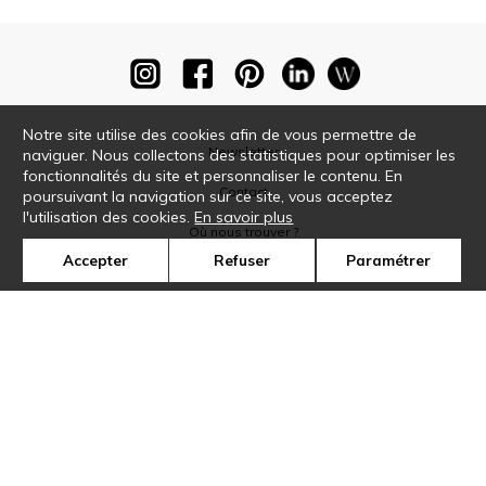
Notre site utilise des cookies afin de vous permettre de
Newsletter
naviguer. Nous collectons des statistiques pour optimiser les
fonctionnalités du site et personnaliser le contenu. En
Contact
poursuivant la navigation sur ce site, vous acceptez
l'utilisation des cookies.
En savoir plus
Où nous trouver ?
Accepter
Refuser
Paramétrer
Glossaire
Symbole
Presse
Cookies
Rejoignez-nous !