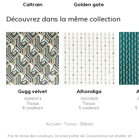
Caltrain
Golden gate
Découvrez dans la même collection
Gugg velvet
Alhondiga
A
30840374
30320509
3
Tissus
Tissus
4 couleurs
5 couleurs
5
Accueil
›
Tissus
›
Bilbao
Par le choix des couleurs, la vraie patte de Casamance se révèle, et