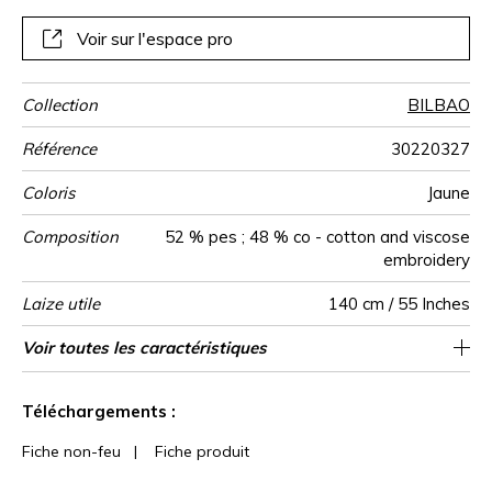
Voir sur l'espace pro
Collection
BILBAO
Référence
30220327
Coloris
Jaune
Composition
52 % pes ; 48 % co - cotton and viscose
embroidery
Laize utile
140 cm / 55 Inches
Rétrécissement
Raccord
Sens
Poids g/m²
Usage
Entretien
Pays d'origine
Rapport
Rapport
Voir toutes les caractéristiques
28 cm / 11 Inches
16 cm / 6 Inches
Raccord droit
De large
<4%
Inde
300
Horizontal
Vertical
Voir moins de caractéristiques
Téléchargements :
Fiche non-feu
|
Fiche produit