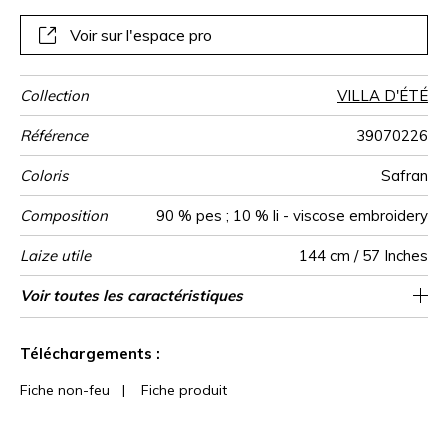
toile présente un aspect brut et authentique, sur laquelle le
point de broderie satiné apporte une légère brillance,
Voir sur l'espace pro
délicatement sophistiquée.
Collection
VILLA D'ÉTÉ
Référence
39070226
Coloris
Safran
Composition
90 % pes ; 10 % li - viscose embroidery
Laize utile
144 cm / 57 Inches
Rétrécissement
Raccord
Sens
Poids g/m²
Usage
Entretien
Pays d'origine
Rapport
Rapport
Voir toutes les caractéristiques
46 cm / 18 Inches
48 cm / 19 Inches
Raccord droit
De large
<2%
Inde
320
Horizontal
Vertical
Voir moins de caractéristiques
Téléchargements :
Fiche non-feu
|
Fiche produit