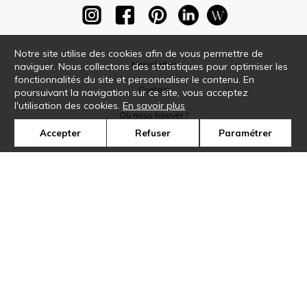
Notre site utilise des cookies afin de vous permettre de
Newsletter
naviguer. Nous collectons des statistiques pour optimiser les
fonctionnalités du site et personnaliser le contenu. En
Contact
poursuivant la navigation sur ce site, vous acceptez
l'utilisation des cookies.
En savoir plus
Où nous trouver ?
Accepter
Refuser
Paramétrer
Glossaire
Symbole
Presse
Cookies
Rejoignez-nous !