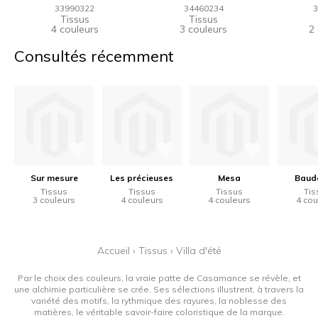
33990322
34460234
3
Tissus
Tissus
4 couleurs
3 couleurs
2
Consultés récemment
Sur mesure
Les précieuses
Mesa
Baude
Tissus
Tissus
Tissus
Tis
3 couleurs
4 couleurs
4 couleurs
4 cou
Accueil
›
Tissus
›
Villa d'été
Par le choix des couleurs, la vraie patte de Casamance se révèle, et
une alchimie particulière se crée. Ses sélections illustrent, à travers la
variété des motifs, la rythmique des rayures, la noblesse des
matières, le véritable savoir-faire coloristique de la marque.