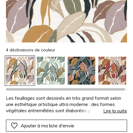
4 déclinaisons de couleur
Les feuillages sont dessinés en très grand format selon
une esthétique artistique ultra moderne : des formes
végétales entremêlées sont élaborées grâce à de
Lire la suite
généreux aplats de couleur. Une véritable poésie se
dessine et vous invite à la rêverie... « VILLA D’ÉTÉ » est
Ajouter à ma liste d'envie
une étoffe artisanale imprimée et rebrodée à la main. La