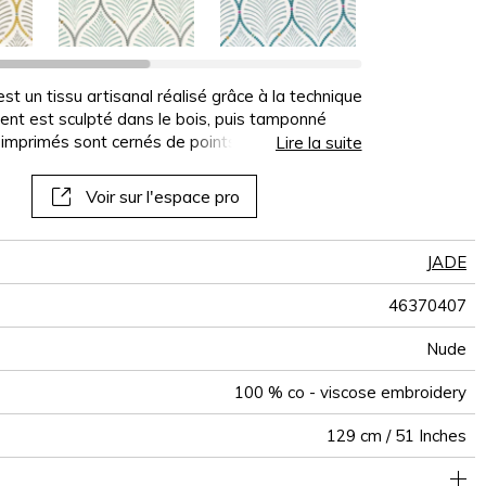
al
Voir tous les revêtements
Voir tous les sofa covers
Voir tous les coussins
Voir tous les tissus
Voir tous plaids
Voir tous les
Voir tous les
panoramiques
papiers peints
muraux
est un tissu artisanal réalisé grâce à la technique
ement est sculpté dans le bois, puis tamponné
s imprimés sont cernés de points de broderies,
Lire la suite
s, dans des associations de couleurs
ulés.
Voir sur l'espace pro
JADE
46370407
Nude
100 % co - viscose embroidery
129 cm / 51 Inches
40 cm / 16 Inches
21 cm / 8 Inches
Raccord droit
De large
Inde
265