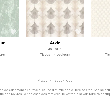
eur
Aude
46310151
urs
Tissus
4 couleurs
Ti
Accueil
›
Tissus
›
Jade
tte de Casamance se révèle, et une alchimie particulière se crée. Ses sélectio
que des rayures, la noblesse des matières, le véritable savoir-faire colorist