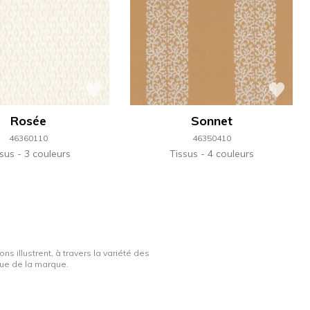
Rosée
Sonnet
46360110
46350410
ssus
3 couleurs
Tissus
4 couleurs
ns illustrent, à travers la variété des
ique de la marque.