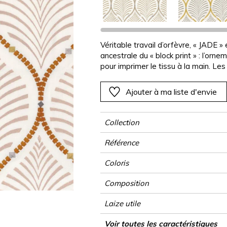
Noir
Noir
Noir
Noir
Uni
Rayures
Ornement
e
e
e
Orange
Orange
Orange
Orange
Végétal
Unis
Rayure
Véritable travail d’orfèvre, « JADE » 
Rose
Rose
Rose
Rose
Végétal
Végétal
ancestrale du « block print » : l’orn
Rouge
Rouge
Rouge
Rouge
pour imprimer le tissu à la main. Le
alignés comme des colliers de perle
as
Vert
Vert
Vert
Vert
harmonieuses, ou en contrastes acid
Ajouter à ma liste d'envie
Violet
Violet
Violet
Violet
Collection
Référence
Coloris
Composition
Laize utile
Raccord
Sens
Poids g/m²
Usage
Entretien
Pays d'origine
Rapport Horizontal
Rapport Vertical
Voir toutes les caractéristiques