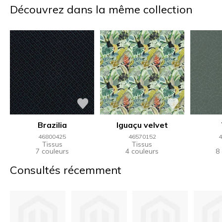
Découvrez dans la même collection
Brazilia
Iguaçu velvet
46800425
46570152
4
Tissus
Tissus
7 couleurs
4 couleurs
8
Consultés récemment