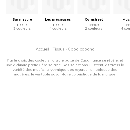
Sur mesure
Les précieuses
Cornstreet
Mac
Tissus
Tissus
Tissus
Tis
3 couleurs
4 couleurs
2 couleurs
4 cou
Accueil
›
Tissus
›
Copa cabana
Par le choix des couleurs, la vraie patte de Casamance se révèle, et
une alchimie particulière se crée. Ses sélections illustrent, à travers la
variété des motifs, la rythmique des rayures, la noblesse des
matières, le véritable savoir-faire coloristique de la marque.