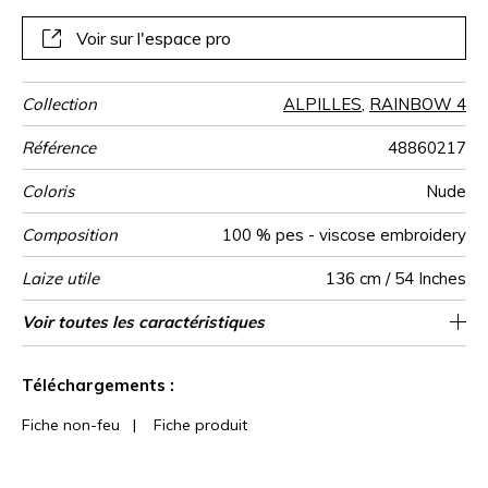
pour les sièges et canapés.
Voir sur l'espace pro
Collection
ALPILLES
,
RAINBOW 4
Référence
48860217
Coloris
Nude
Composition
100 % pes - viscose embroidery
Laize utile
136 cm / 54 Inches
Rétrécissement
Raccord
Test
Usage
Wyzenbeek
Sens
Poids g/m²
Performance
Usage
Entretien
Pays d'origine
Rapport
Rapport
Caractéristiques
Voir toutes les caractéristiques
Siège à usage intensif : >40,000 cycles
68 cm / 27 Inches
32 cm / 13 Inches
Raccord droit
aw - 0.15
De large
100000
80000
<1%
Inde
500
Martindale
martindale
Accoustique
Horizontal
Vertical
Outdoor
(Martindale) et/ou >30,000 doubles rubs
Voir moins de caractéristiques
(Wyzenbeek)
Téléchargements :
Fiche non-feu
|
Fiche produit