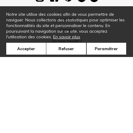
Notre site utilise des cookies afin de vous permettre de
Newsletter
naviguer. Nous collectons des statistiques pour optimiser les
fonctionnalités du site et personnaliser le contenu. En
Contact
poursuivant la navigation sur ce site, vous acceptez
l'utilisation des cookies.
En savoir plus
Où nous trouver ?
Accepter
Refuser
Paramétrer
Glossaire
Symbole
Presse
Cookies
Rejoignez-nous !