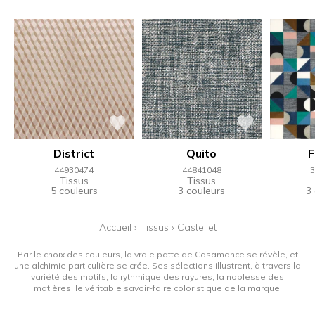
District
Quito
F
44930474
44841048
3
Tissus
Tissus
5 couleurs
3 couleurs
3
Accueil
›
Tissus
›
Castellet
Par le choix des couleurs, la vraie patte de Casamance se révèle, et
une alchimie particulière se crée. Ses sélections illustrent, à travers la
variété des motifs, la rythmique des rayures, la noblesse des
matières, le véritable savoir-faire coloristique de la marque.