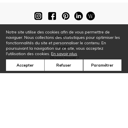
Notre site utilise des cookies afin de vous permettre de
Newsletter
naviguer. Nous collectons des statistiques pour optimiser les
fonctionnalités du site et personnaliser le contenu. En
Contact
poursuivant la navigation sur ce site, vous acceptez
l'utilisation des cookies.
En savoir plus
Où nous trouver ?
Accepter
Refuser
Paramétrer
Glossaire
Symbole
Presse
Cookies
Rejoignez-nous !