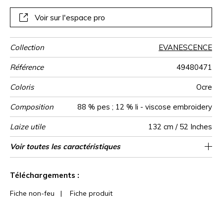
douce aux contrastes légers. Ce sublime travail de rayures
est idéal pour la conception de stores bateaux.
Voir sur l'espace pro
Collection
EVANESCENCE
Référence
49480471
Coloris
Ocre
Composition
88 % pes ; 12 % li - viscose embroidery
Laize utile
132 cm / 52 Inches
Rétrécissement
Raccord
Sens
Poids g/m²
Performance
Usage
Entretien
Pays d'origine
Rapport
Rapport
Voir toutes les caractéristiques
33 cm / 13 Inches
24 cm / 9 Inches
Raccord droit
aw - 0.15
De large
<2%
Inde
400
Accoustique
Horizontal
Vertical
Voir moins de caractéristiques
Téléchargements :
Fiche non-feu
|
Fiche produit