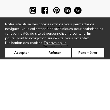
Notre site utilise des cookies afin de vous permettre de
Newsletter
naviguer. Nous collectons des statistiques pour optimiser les
fonctionnalités du site et personnaliser le contenu. En
Contact
poursuivant la navigation sur ce site, vous acceptez
l'utilisation des cookies.
En savoir plus
Où nous trouver ?
Accepter
Refuser
Paramétrer
Glossaire
Symbole
Presse
Cookies
Rejoignez-nous !