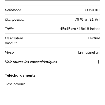
Référence
CO50301
Composition
79 % vi ; 21 % li
Taille
45x45 cm / 18x18 Inches
Description
Texture
produit
Verso
Lin naturel uni
Finition
Fermeture
Entretien
Pays d'origine
Voir toutes les caractéristiques
Zippee invisible
Passepoil
Tunisie
Voir moins de caractéristiques
Téléchargements :
Fiche produit