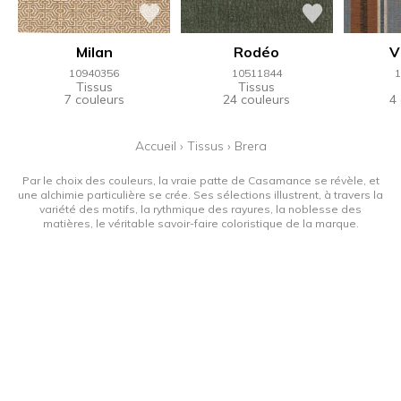
Milan
Rodéo
V
10940356
10511844
1
Tissus
Tissus
7 couleurs
24 couleurs
4
Accueil
›
Tissus
›
Brera
Par le choix des couleurs, la vraie patte de Casamance se révèle, et
une alchimie particulière se crée. Ses sélections illustrent, à travers la
variété des motifs, la rythmique des rayures, la noblesse des
matières, le véritable savoir-faire coloristique de la marque.