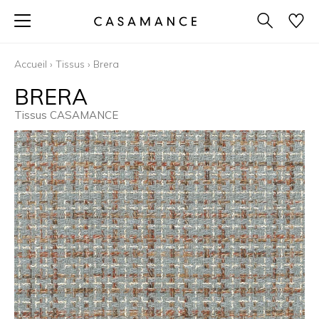
Accueil
›
Tissus
›
Brera
BRERA
Tissus CASAMANCE