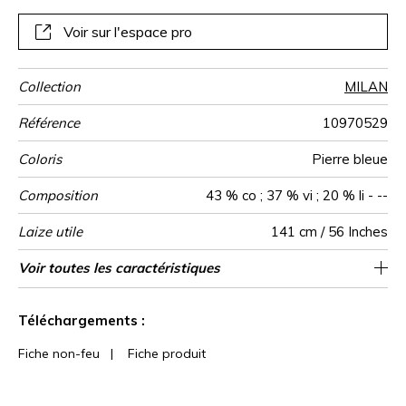
raffinée, délinée en sept teintes, porte le nom d’un luxueux
quartier de Milan.
Voir sur l'espace pro
Collection
MILAN
Référence
10970529
Coloris
Pierre bleue
Composition
43 % co ; 37 % vi ; 20 % li - --
Laize utile
141 cm / 56 Inches
Raccord
Test
Usage
Wyzenbeek
Poids g/m²
Performance
Usage
Entretien
Pays d'origine
Rapport
Caractéristiques
Voir toutes les caractéristiques
Siège à usage intensif : >40,000 cycles
4 cm / 2 Inches
Raccord droit
aw - 0.15
100000
50000
Italie
636
Martindale
martindale
Accoustique
Vertical
Outdoor
(Martindale) et/ou >30,000 doubles rubs
Voir moins de caractéristiques
(Wyzenbeek)
Téléchargements :
Fiche non-feu
|
Fiche produit