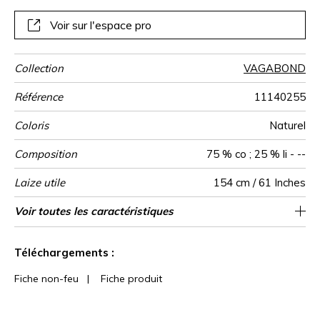
carreaux.
Voir sur l'espace pro
Collection
VAGABOND
Référence
11140255
Coloris
Naturel
Composition
75 % co ; 25 % li - --
Laize utile
154 cm / 61 Inches
Rétrécissement
Raccord
Poids g/m²
Performance
Usage
Entretien
Pays d'origine
Caractéristiques
Voir toutes les caractéristiques
Raccord libre
aw - 0.15
<5%
Inde
295
Accoustique
Outdoor
Voir moins de caractéristiques
Téléchargements :
Fiche non-feu
|
Fiche produit