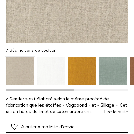
7 déclinaisons de couleur
« Sentier » est élaboré selon le même procédé de
fabrication que les étoffes « Vagabond » et « Sillage ». Cet
uni en fibres de lin et de coton arbore un style brut et
Lire la suite
authentique. Destiné à la confection de rideaux, il s’inscrit
parfaitement dans un esprit bohème chic. Il est décliné en
Ajouter à ma liste d'envie
sept teintes, dont trois coordonnées aux rayures et aux