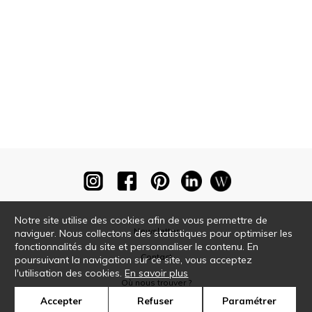
Notre site utilise des cookies afin de vous permettre de
Newsletter
naviguer. Nous collectons des statistiques pour optimiser les
fonctionnalités du site et personnaliser le contenu. En
Contact
poursuivant la navigation sur ce site, vous acceptez
l'utilisation des cookies.
En savoir plus
Où nous trouver ?
Accepter
Refuser
Paramétrer
Glossaire