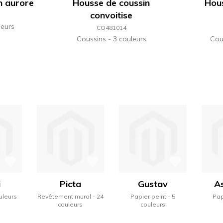
n aurore
Housse de coussin
Hous
convoitise
leurs
CO481014
Coussins
3 couleurs
Cou
i
Picta
Gustav
A
uleurs
Revêtement mural
24
Papier peint
5
Pap
couleurs
couleurs