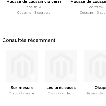
Housse de coussin via verri
Housse de coussi
CO515014
CO478034
Coussins
3 couleurs
Coussins
3 cou
Consultés récemment
Sur mesure
Les précieuses
Okap
Tissus
3 couleurs
Tissus
4 couleurs
Tissus
15 co