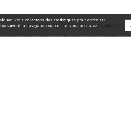
aviguer. Nous collectons des statistiques pour optimiser
Accueil
›
Coussins
›
Housse de coussin composition
 poursuivant la navigation sur ce site, vous acceptez
tte de Casamance se révèle, et une alchimie particulière se crée. Ses sélectio
que des rayures, la noblesse des matières, le véritable savoir-faire colorist
tact
Où nous trouver ?
Glossaire
Symbole
Rejoignez-nous !
©Casamance2019
Confidentialité
Mentions légales