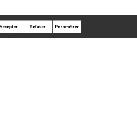
Accepter
Refuser
Paramétrer
ns illustrent, à travers la variété des
ique de la marque.
Presse
Cookies