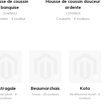
se de coussin
Housse de coussin douceur
banquise
ardente
CO405012
CO509034
ssins
1 couleur
Coussins
4 couleurs
stragale
Beaumarchais
Kota
ier peint
9
Tissus
25 couleurs
Revêtement mural
3
couleurs
couleurs