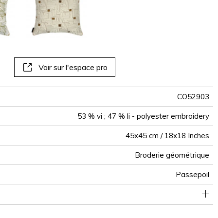
panoramiques
papiers peints
muraux
Voir sur l'espace pro
CO52903
53 % vi ; 47 % li - polyester embroidery
45x45 cm / 18x18 Inches
Broderie géométrique
Passepoil
Zippee invisible
Tunisie