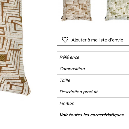
Rose
Rose
Rose
Rose
Végétal
Végétal
Rouge
Rouge
Rouge
Rouge
as
Vert
Vert
Vert
Vert
Violet
Violet
Violet
Violet
Ajouter à ma liste d'envie
Référence
Composition
Taille
Description produit
Finition
Fermeture
Entretien
Pays d'origine
Caractéristiques Outdoor
Voir toutes les caractéristiques
Voir moins de caractéristiques