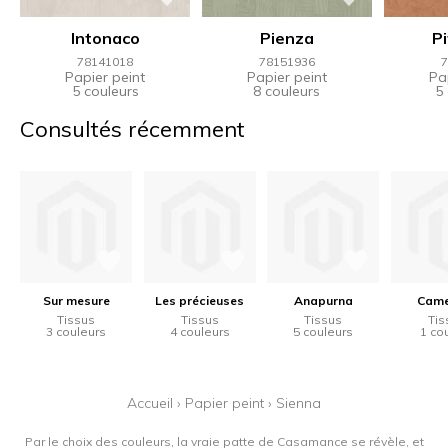
Intonaco
Pienza
Pi
78141018
78151936
7
Papier peint
Papier peint
Pa
5 couleurs
8 couleurs
5
Consultés récemment
Sur mesure
Les précieuses
Anapurna
Came
Tissus
Tissus
Tissus
Tis
3 couleurs
4 couleurs
5 couleurs
1 co
Accueil
›
Papier peint
›
Sienna
Par le choix des couleurs, la vraie patte de Casamance se révèle, et