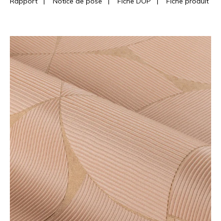
Rapport
|
Notice de pose
|
Fiche DOP
|
Fiche produit