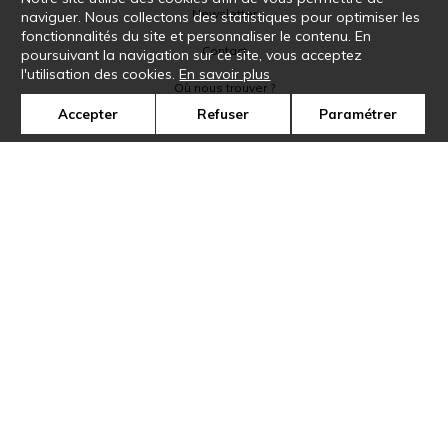
Newsletter
naviguer. Nous collectons des statistiques pour optimiser les
fonctionnalités du site et personnaliser le contenu. En
Contact
poursuivant la navigation sur ce site, vous acceptez
l'utilisation des cookies.
En savoir plus
Où nous trouver ?
Accepter
Refuser
Paramétrer
Glossaire
Symbole
Presse
Cookies
Rejoignez-nous !
©Casamance2019
Confidentialité
Mentions légales