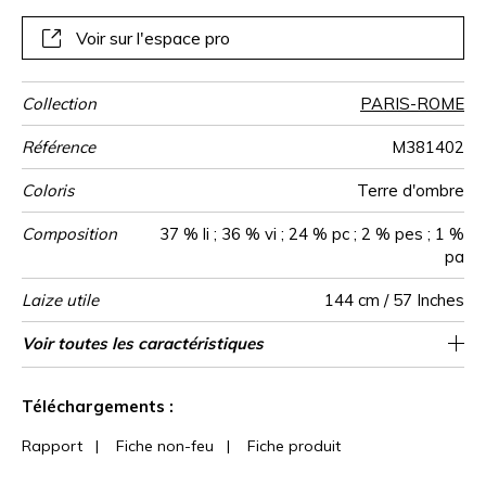
idéalement à toutes les confections intensives à
destination du siège, du rideau et d’autres éléments
Voir sur l'espace pro
décoratifs.
Collection
PARIS-ROME
Référence
M381402
Coloris
Terre d'ombre
Composition
37 % li ; 36 % vi ; 24 % pc ; 2 % pes ; 1 %
pa
Laize utile
144 cm / 57 Inches
Raccord
Test
Usage
Wyzenbeek
Sens
Poids g/m²
Performance
Usage
Entretien
Pays d'origine
Rapport
Voir toutes les caractéristiques
Siège à usage intensif : >40,000 cycles
32 cm / 13 Inches
Raccord droit
aw - 0.15
Belgique
De large
50000
75000
630
Martindale
martindale
Accoustique
Vertical
(Martindale) et/ou >30,000 doubles rubs
Voir moins de caractéristiques
(Wyzenbeek)
Téléchargements :
Rapport
|
Fiche non-feu
|
Fiche produit