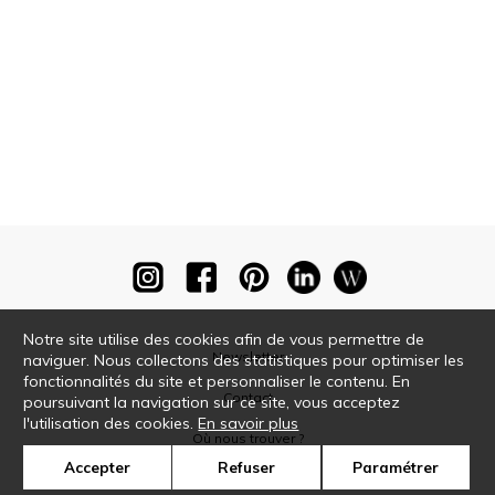
Notre site utilise des cookies afin de vous permettre de
Newsletter
naviguer. Nous collectons des statistiques pour optimiser les
fonctionnalités du site et personnaliser le contenu. En
Contact
poursuivant la navigation sur ce site, vous acceptez
l'utilisation des cookies.
En savoir plus
Où nous trouver ?
Accepter
Refuser
Paramétrer
Glossaire