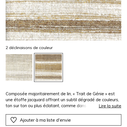
2 déclinaisons de couleur
Composée majoritairement de lin, « Trait de Génie » est
une étoffe jacquard offrant un subtil dégradé de couleurs,
ton sur ton ou plus éclatant, comme dans le coloris « Terre
Lire la suite
d'Ombre ».La finition après le tissage, aère et ennoblit ses
fibres pour lui octroyer gonflant et douceur. Sa chaine
Ajouter à ma liste d'envie
doublée assure résistance et stabilité, pour se prêter