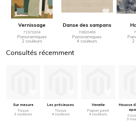
Vernissage
Danse des sampans
H
71570204
70820455
7
Panoramiques
Panoramiques
Pan
2 couleurs
4 couleurs
2
Consultés récemment
Sur mesure
Les précieuses
Venetie
Housse d
apa
Tissus
Tissus
Papier peint
3 couleurs
4 couleurs
4 couleurs
Cous
3 cou