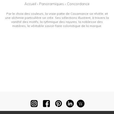
Accueil
›
Panoramiques
›
Concordance
Par le choix des couleurs, la vraie patte de Casamance se révèle, et
une alchimie particulière se crée. Ses sélections illustrent, à travers la
variété des motifs, la rythmique des rayures, la noblesse des
matières, le véritable savoir-faire coloristique de la marque.