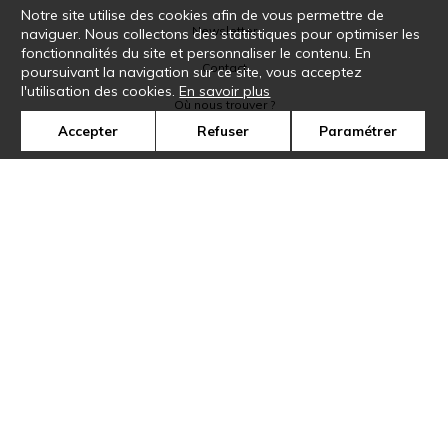
Notre site utilise des cookies afin de vous permettre de
Newsletter
naviguer. Nous collectons des statistiques pour optimiser les
fonctionnalités du site et personnaliser le contenu. En
Contact
poursuivant la navigation sur ce site, vous acceptez
l'utilisation des cookies.
En savoir plus
Où nous trouver ?
Accepter
Refuser
Paramétrer
Glossaire
Symbole
Presse
Cookies
Rejoignez-nous !
©Casamance2019
Confidentialité
Mentions légales