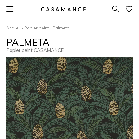
Accueil
›
Papier peint
›
Palmeta
PALMETA
Papier peint CASAMANCE