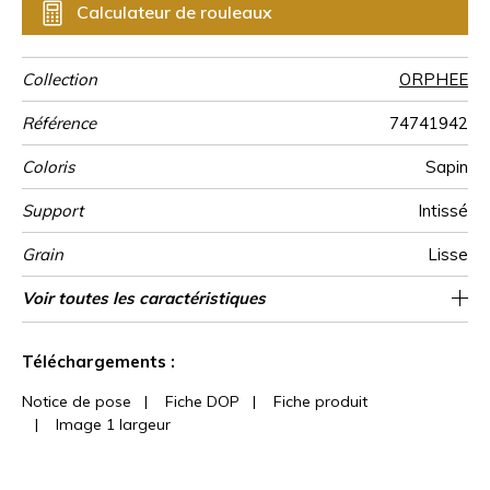
Calculateur de rouleaux
Collection
ORPHEE
Référence
74741942
Coloris
Sapin
Support
Intissé
Grain
Lisse
Largeur d’un
Longueur
Raccord
Rapport
Poids g/m²
Description
Entretien
Pose colle
Dépose
Norme COV
ASTME84
Norme
Pays d'origine
Voir toutes les caractéristiques
Vendu au rouleau de 10.05m / 11 yards
32cm / 13 pouces
70 cm / 28 inches
Encollage du mur
Arrachage à sec
Raccord droit
Royaume-uni
Lavable
B s1 d0
Ananas
Class A
147
A+
rouleau
Vertical
produit
euroclass
Voir moins de caractéristiques
Téléchargements :
Notice de pose
|
Fiche DOP
|
Fiche produit
|
Image 1 largeur