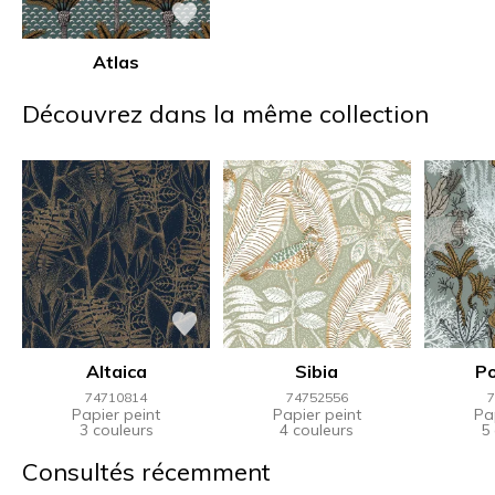
Atlas
Découvrez dans la même collection
Altaica
Sibia
Po
74710814
74752556
7
Papier peint
Papier peint
Pa
3 couleurs
4 couleurs
5
Consultés récemment