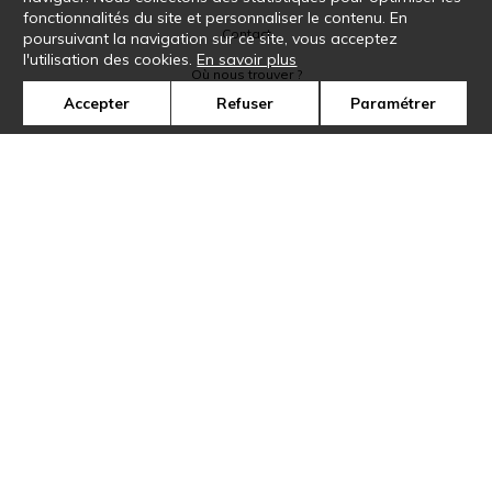
fonctionnalités du site et personnaliser le contenu. En
Contact
poursuivant la navigation sur ce site, vous acceptez
l'utilisation des cookies.
En savoir plus
Où nous trouver ?
Accepter
Refuser
Paramétrer
Glossaire
Symbole
Presse
Cookies
Rejoignez-nous !
©Casamance2019
Confidentialité
Mentions légales