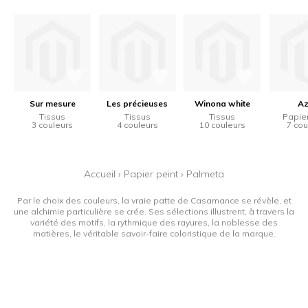
Sur mesure
Les précieuses
Winona white
Az
Tissus
Tissus
Tissus
Papier
3 couleurs
4 couleurs
10 couleurs
7 cou
Accueil
›
Papier peint
›
Palmeta
Par le choix des couleurs, la vraie patte de Casamance se révèle, et
une alchimie particulière se crée. Ses sélections illustrent, à travers la
variété des motifs, la rythmique des rayures, la noblesse des
matières, le véritable savoir-faire coloristique de la marque.