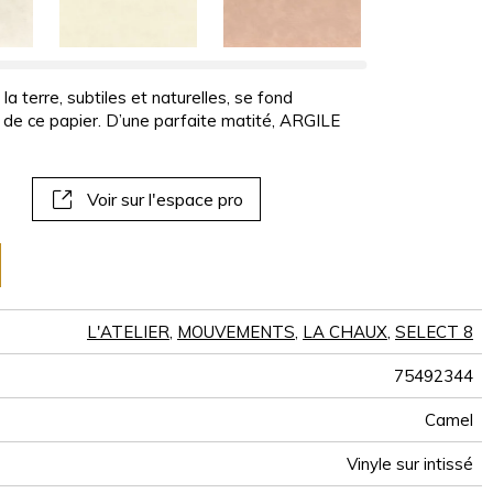
panoramiques
papiers peints
muraux
la terre, subtiles et naturelles, se fond
 de ce papier. D’une parfaite matité, ARGILE
Voir sur l'espace pro
L'ATELIER
,
MOUVEMENTS
,
LA CHAUX
,
SELECT 8
75492344
Camel
Vinyle sur intissé