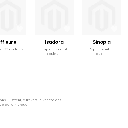
ffleure
Isadora
Sinopia
s
23 couleurs
Papier peint
4
Papier peint
5
couleurs
couleurs
ns illustrent, à travers la variété des
ique de la marque.