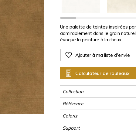
Rose
Rose
Rose
Rose
Végétal
Végétal
Rouge
Rouge
Rouge
Rouge
as
Vert
Vert
Vert
Vert
Une palette de teintes inspirées par 
admirablement dans le grain naturel
Violet
Violet
Violet
Violet
évoque la peinture à la chaux.
Ajouter à ma liste d'envie
Calculateur de rouleaux
Collection
Référence
Coloris
Support