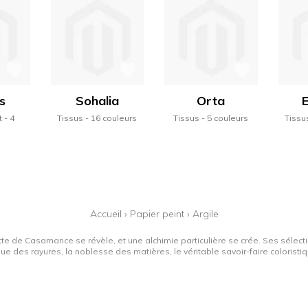
s
Sohalia
Orta
E
t
4
Tissus
16 couleurs
Tissus
5 couleurs
Tissu
s
Accueil
›
Papier peint
›
Argile
tte de Casamance se révèle, et une alchimie particulière se crée. Ses sélectio
que des rayures, la noblesse des matières, le véritable savoir-faire colorist