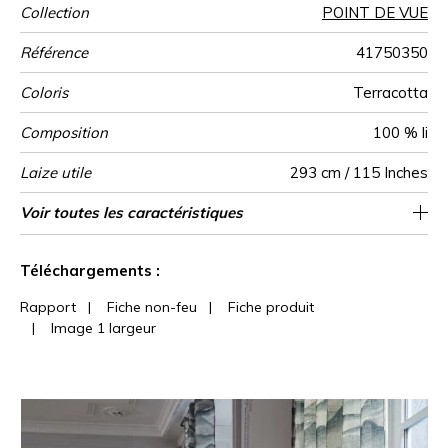
Collection
POINT DE VUE
Référence
41750350
Coloris
Terracotta
Composition
100 % li
Laize utile
293 cm / 115 Inches
Raccord
Sens
Poids g/m²
Performance
Usage
Entretien
Pays d'origine
Rapport
Rapport
Voir toutes les caractéristiques
144 cm / 57 Inches
49 cm / 19 Inches
Raccord droit
aw - 0.15
De haut
Inde
130
Accoustique
Horizontal
Vertical
Voir moins de caractéristiques
Téléchargements :
Rapport
|
Fiche non-feu
|
Fiche produit
|
Image 1 largeur