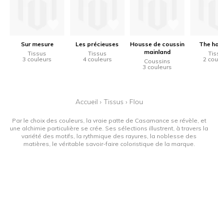
Sur mesure
Les précieuses
Housse de coussin
The h
mainland
Tissus
Tissus
Tis
3 couleurs
4 couleurs
2 cou
Coussins
3 couleurs
Accueil
›
Tissus
›
Flou
Par le choix des couleurs, la vraie patte de Casamance se révèle, et
une alchimie particulière se crée. Ses sélections illustrent, à travers la
variété des motifs, la rythmique des rayures, la noblesse des
matières, le véritable savoir-faire coloristique de la marque.