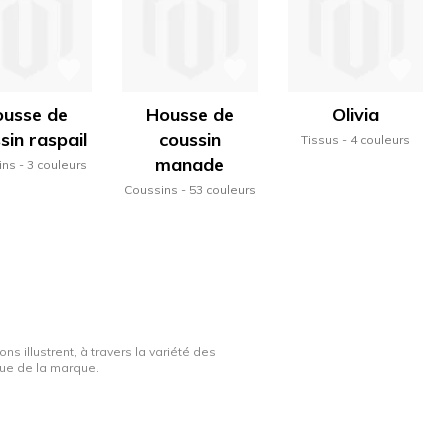
usse de
Housse de
Olivia
sin raspail
coussin
Tissus
4 couleurs
manade
ins
3 couleurs
Coussins
53 couleurs
ns illustrent, à travers la variété des
ique de la marque.