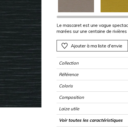
Rose
Rose
Rose
Rose
Végétal
Végétal
Rouge
Rouge
Rouge
Rouge
as
Vert
Vert
Vert
Vert
Le mascaret est une vague spectac
marées sur une centaine de rivières
Violet
Violet
Violet
Violet
Ajouter à ma liste d'envie
Collection
Référence
Coloris
Composition
Laize utile
Raccord
Test Martindale
Usage
Sens
Poids g/m²
Usage
Entretien
Pays d'origine
Voir toutes les caractéristiques
Siège à usag
martindale