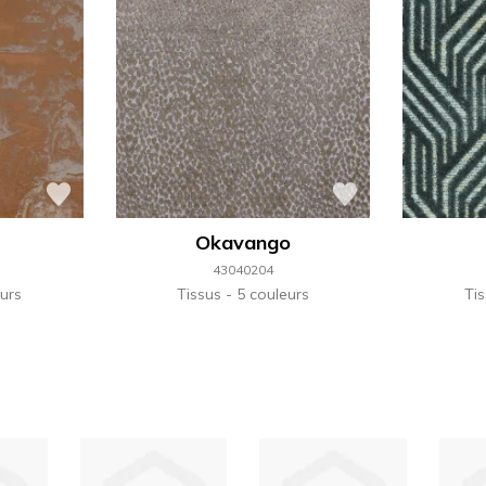
Okavango
43040204
urs
Tissus
5 couleurs
Ti