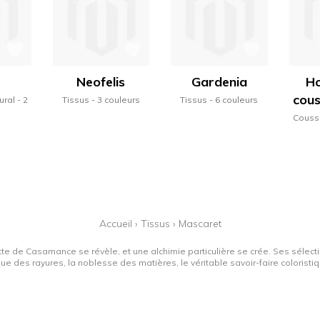
Neofelis
Gardenia
Ho
cous
ural
2
Tissus
3 couleurs
Tissus
6 couleurs
s
Couss
Accueil
›
Tissus
›
Mascaret
tte de Casamance se révèle, et une alchimie particulière se crée. Ses sélectio
que des rayures, la noblesse des matières, le véritable savoir-faire colorist