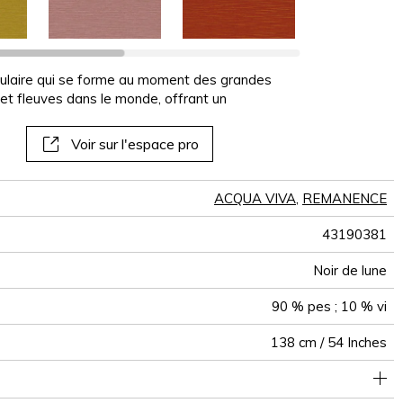
panoramiques
papiers peints
muraux
ulaire qui se forme au moment des grandes
 et fleuves dans le monde, offrant un
Voir sur l'espace pro
ACQUA VIVA
,
REMANENCE
43190381
Noir de lune
90 % pes ; 10 % vi
138 cm / 54 Inches
e classique : 20.000 à 40.000 cycles (Martindale) et/ou 15,000
Raccord libre
De large
Turquie
20000
500
à 30,000 doubles rubs (Wyzenbeek)