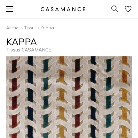
Accueil
›
Tissus
›
Kappa
KAPPA
Tissus CASAMANCE