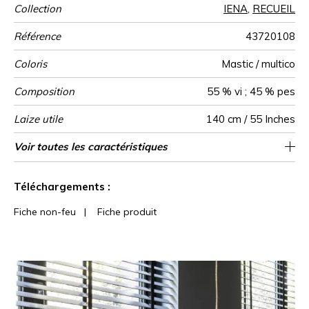
Collection
IENA
,
RECUEIL
Référence
43720108
Coloris
Mastic / multico
Composition
55 % vi ; 45 % pes
Laize utile
140 cm / 55 Inches
Raccord
Test
Usage
Wyzenbeek
Sens
Poids g/m²
Usage
Entretien
Pays d'origine
Rapport
Rapport
Voir toutes les caractéristiques
Siège à usage intensif : >40,000 cycles
17 cm / 7 Inches
4 cm / 2 Inches
Raccord droit
De large
80000
70000
Inde
506
Martindale
martindale
Horizontal
Vertical
(Martindale) et/ou >30,000 doubles rubs
Voir moins de caractéristiques
(Wyzenbeek)
Téléchargements :
Fiche non-feu
|
Fiche produit