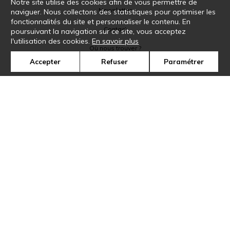
Notre site utilise des cookies afin de vous permettre de
Newsletter
naviguer. Nous collectons des statistiques pour optimiser les
fonctionnalités du site et personnaliser le contenu. En
Contact
poursuivant la navigation sur ce site, vous acceptez
l'utilisation des cookies.
En savoir plus
Où nous trouver ?
Accepter
Refuser
Paramétrer
Glossaire
Symbole
Presse
Cookies
Rejoignez-nous !
©Casamance2019
Confidentialité
Mentions légales