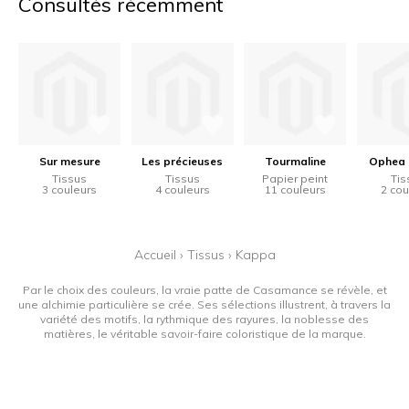
Consultés récemment
Sur mesure
Les précieuses
Tourmaline
Ophea 
Tissus
Tissus
Papier peint
Tis
3 couleurs
4 couleurs
11 couleurs
2 cou
Accueil
›
Tissus
›
Kappa
Par le choix des couleurs, la vraie patte de Casamance se révèle, et
une alchimie particulière se crée. Ses sélections illustrent, à travers la
variété des motifs, la rythmique des rayures, la noblesse des
matières, le véritable savoir-faire coloristique de la marque.