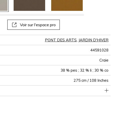
panoramiques
papiers peints
muraux
Voir sur l'espace pro
PONT DES ARTS
,
JARDIN D'HIVER
44591028
Craie
38 % pes ; 32 % li ; 30 % co
275 cm / 108 Inches
e classique : 20.000 à 40.000 cycles (Martindale) et/ou 15,000
Raccord libre
De large
30000
60000
Inde
224
à 30,000 doubles rubs (Wyzenbeek)