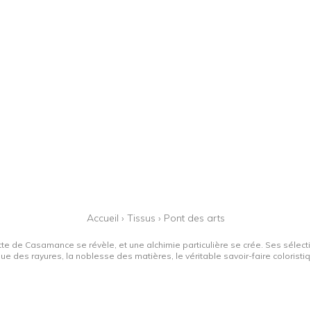
Accueil
›
Tissus
›
Pont des arts
tte de Casamance se révèle, et une alchimie particulière se crée. Ses sélectio
que des rayures, la noblesse des matières, le véritable savoir-faire colorist