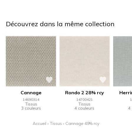
Découvrez dans la même collection
Cannage
Rondo 2 28% rcy
Herri
14690314
14700421
1
Tissus
Tissus
3 couleurs
4 couleurs
4
Accueil
›
Tissus
›
Cannage 49% rcy