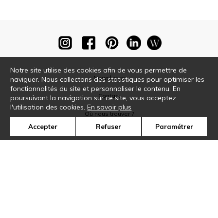
Notre site utilise des cookies afin de vous permettre de
Newsletter
naviguer. Nous collectons des statistiques pour optimiser les
fonctionnalités du site et personnaliser le contenu. En
Contact
poursuivant la navigation sur ce site, vous acceptez
l'utilisation des cookies.
En savoir plus
Où nous trouver ?
Accepter
Refuser
Paramétrer
Glossaire
Symbole
Presse
Cookies
Rejoignez-nous !