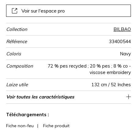
Voir sur l'espace pro
Collection
BILBAO
Référence
33400544
Coloris
Navy
Composition
72 % pes recycled ; 20 % pes ; 8 % co -
viscose embroidery
Laize utile
132 cm / 52 Inches
Rétrécissement
Raccord
Sens
Poids g/m²
Performance
Usage
Entretien
Pays d'origine
Rapport
Rapport
Voir toutes les caractéristiques
33 cm / 13 Inches
32 cm / 13 Inches
Raccord droit
aw - 0.15
De large
<3%
Inde
410
Accoustique
Horizontal
Vertical
Voir moins de caractéristiques
Téléchargements :
Fiche non-feu
|
Fiche produit