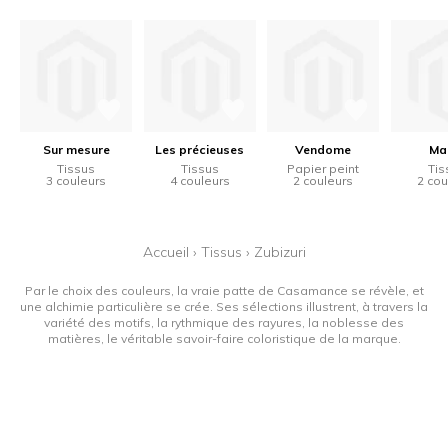
Sur mesure
Les précieuses
Vendome
Ma
Tissus
Tissus
Papier peint
Tis
3 couleurs
4 couleurs
2 couleurs
2 cou
Accueil
›
Tissus
›
Zubizuri
Par le choix des couleurs, la vraie patte de Casamance se révèle, et
une alchimie particulière se crée. Ses sélections illustrent, à travers la
variété des motifs, la rythmique des rayures, la noblesse des
matières, le véritable savoir-faire coloristique de la marque.