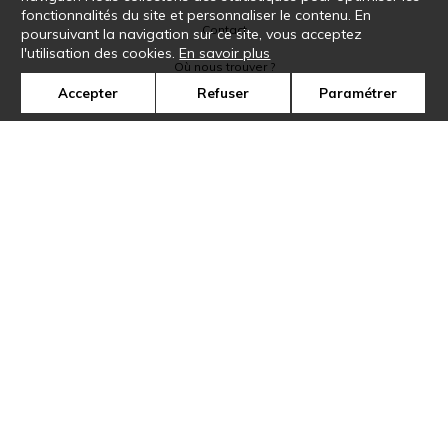
fonctionnalités du site et personnaliser le contenu. En
Contact
poursuivant la navigation sur ce site, vous acceptez
l'utilisation des cookies.
En savoir plus
Où nous trouver ?
Accepter
Refuser
Paramétrer
Glossaire
Symbole
Presse
Cookies
Rejoignez-nous !
©Casamance2019
Confidentialité
Mentions légales