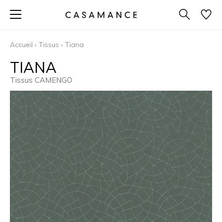
Accueil
›
Tissus
›
Tiana
TIANA
Tissus CAMENGO