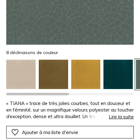
8 déclinaisons de couleur
« TIANA » trace de très jolies courbes, tout en douceur et
en féminité, sur un magnifique velours polyester au toucher
d’exception, dense et ultra douillet. Un travail de broderie
Lire la suite
est réalisé comme si le trait gravait l’épaisseur de velours,
ton sur ton. Cette étoffe infiniment chic et précieuse
Ajouter à ma liste d'envie
sublime les sièges et canapés, et permet de créer des