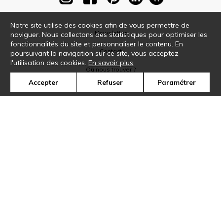
Notre site utilise des cookies afin de vous permettre de
Newsletter
naviguer. Nous collectons des statistiques pour optimiser les
fonctionnalités du site et personnaliser le contenu. En
Contact
poursuivant la navigation sur ce site, vous acceptez
l'utilisation des cookies.
En savoir plus
Où nous trouver ?
Accepter
Refuser
Paramétrer
Glossaire
Symbole
Presse
Cookies
Rejoignez-nous !