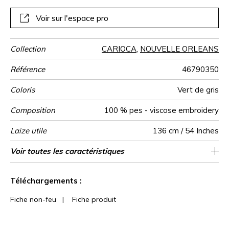
rideaux au style généreusement cossu .
Voir sur l'espace pro
Collection
CARIOCA
,
NOUVELLE ORLEANS
Référence
46790350
Coloris
Vert de gris
Composition
100 % pes - viscose embroidery
Laize utile
136 cm / 54 Inches
Rétrécissement
Raccord
Test
Usage
Wyzenbeek
Sens
Poids g/m²
Usage
Entretien
Pays d'origine
Rapport
Rapport
Voir toutes les caractéristiques
Siège à usage intensif : >40,000 cycles
17 cm / 7 Inches
16 cm / 6 Inches
Raccord droit
De large
100000
100000
<1%
Inde
540
Martindale
martindale
Horizontal
Vertical
(Martindale) et/ou >30,000 doubles rubs
Voir moins de caractéristiques
(Wyzenbeek)
Téléchargements :
Fiche non-feu
|
Fiche produit