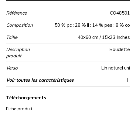
Référence
CO48501
Composition
50 % pc ; 28 % li ; 14 % pes ; 8 % co
Taille
40x60 cm / 15x23 Inches
Description
Bouclette
produit
Verso
Lin naturel uni
Finition
Fermeture
Entretien
Pays d'origine
Voir toutes les caractéristiques
Zippee invisible
Passepoil
Tunisie
Voir moins de caractéristiques
Téléchargements :
Fiche produit