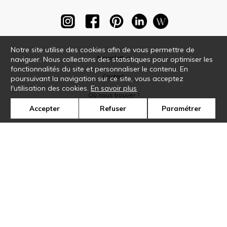
Notre site utilise des cookies afin de vous permettre de
Newsletter
naviguer. Nous collectons des statistiques pour optimiser les
fonctionnalités du site et personnaliser le contenu. En
Contact
poursuivant la navigation sur ce site, vous acceptez
l'utilisation des cookies.
En savoir plus
Où nous trouver ?
Accepter
Refuser
Paramétrer
Glossaire
Symbole
Presse
Cookies
Rejoignez-nous !