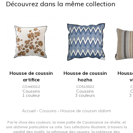
Découvrez dans la même collection
Housse de coussin
Housse de coussin
Housse
artifice
hozho
v
CO443012
CO510022
C
Coussins
Coussins
C
1 couleur
3 couleurs
3
Accueil
›
Coussins
›
Housse de coussin slalom
Par le choix des couleurs, la vraie patte de Casamance se révèle, et
une alchimie particulière se crée. Ses sélections illustrent, à travers la
variété des motifs, la rythmique des rayures, la noblesse des