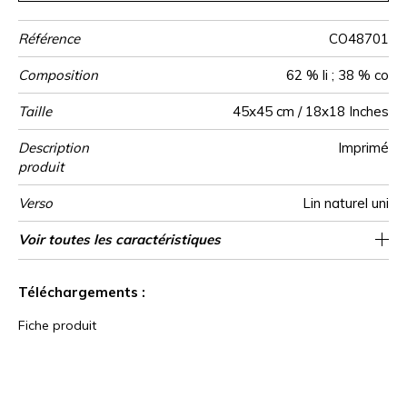
Référence
CO48701
Composition
62 % li ; 38 % co
Taille
45x45 cm / 18x18 Inches
Description
Imprimé
produit
Verso
Lin naturel uni
Finition
Fermeture
Entretien
Pays d'origine
Voir toutes les caractéristiques
Zippee invisible
Passepoil
Tunisie
Voir moins de caractéristiques
Téléchargements :
Fiche produit