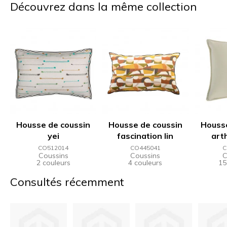
Découvrez dans la même collection
Housse de coussin
Housse de coussin
Housse
yei
fascination lin
art
CO512014
CO445041
C
Coussins
Coussins
C
2 couleurs
4 couleurs
15
Consultés récemment