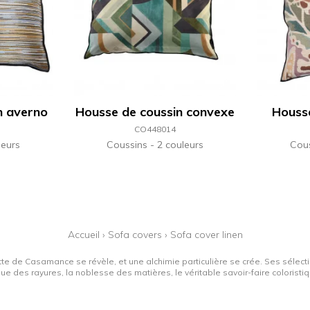
n averno
Housse de coussin convexe
Housse
CO448014
leurs
Coussins
2 couleurs
Cou
Accueil
›
Sofa covers
›
Sofa cover linen
tte de Casamance se révèle, et une alchimie particulière se crée. Ses sélectio
que des rayures, la noblesse des matières, le véritable savoir-faire colorist