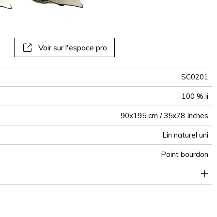
panoramiques
papiers peints
muraux
Voir sur l'espace pro
SC0201
100 % li
90x195 cm / 35x78 Inches
Lin naturel uni
Point bourdon
100 % pes - 250g/m²
Tunisie