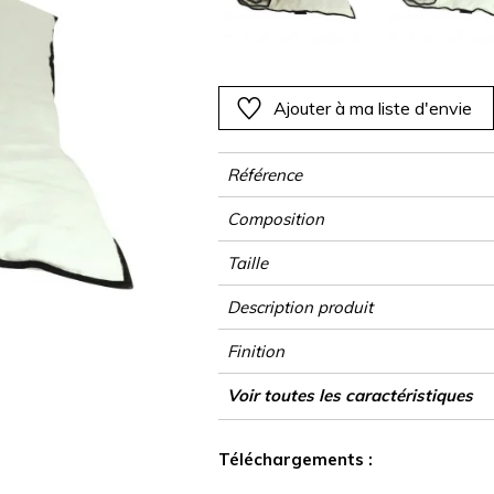
Rose
Rose
Rose
Rose
Végétal
Végétal
Rouge
Rouge
Rouge
Rouge
as
Vert
Vert
Vert
Vert
Ajouter à ma liste d'envie
Violet
Violet
Violet
Violet
Référence
Composition
Taille
Description produit
Finition
Entretien
Pays d'origine
Garnissage
Voir toutes les caractéristiques
Voir moins de caractéristiques
Téléchargements :