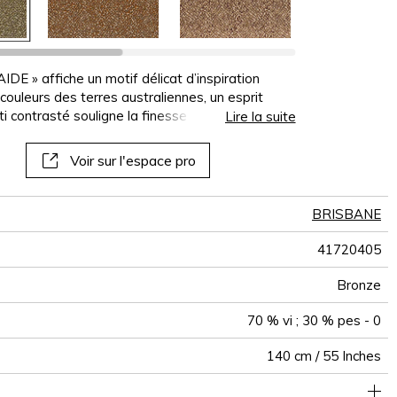
panoramiques
papiers peints
muraux
IDE » affiche un motif délicat d’inspiration
 couleurs des terres australiennes, un esprit
ti contrasté souligne la finesse du dessin et
Lire la suite
 motif gagne ainsi une présence graphique et
oloris composée de tons naturels et de couleurs
Voir sur l'espace pro
e fait enveloppante, élégante, à la fois
BRISBANE
41720405
Bronze
70 % vi ; 30 % pes - 0
140 cm / 55 Inches
e classique : 20.000 à 40.000 cycles (Martindale) et/ou 15,000
35 cm / 14 Inches
21 cm / 8 Inches
Raccord droit
Belgique
De large
30000
20000
520