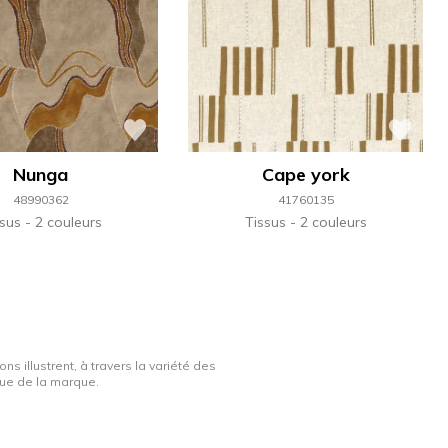
Nunga
Cape york
48990362
41760135
ssus
2 couleurs
Tissus
2 couleurs
ns illustrent, à travers la variété des
ique de la marque.