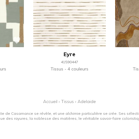
Eyre
41590447
urs
Tissus
4 couleurs
Ti
Accueil
›
Tissus
›
Adelaide
tte de Casamance se révèle, et une alchimie particulière se crée. Ses sélectio
que des rayures, la noblesse des matières, le véritable savoir-faire colorist