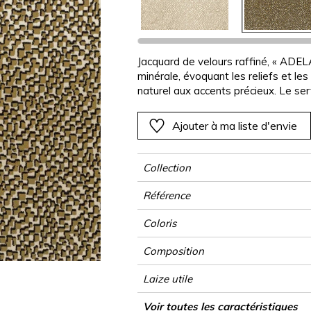
Rose
Rose
Rose
Rose
Végétal
Végétal
Rouge
Rouge
Rouge
Rouge
as
Vert
Vert
Vert
Vert
Jacquard de velours raffiné, « ADELA
minérale, évoquant les reliefs et les
Violet
Violet
Violet
Violet
naturel aux accents précieux. Le ser
accentue la sensation de volume, le
vivante. Grâce à une palette de 6 c
Ajouter à ma liste d'envie
profondes, l’atmosphère intérieure s
chaleureuse et contemporaine.
Collection
Référence
Coloris
Composition
Laize utile
Raccord
Test Martindale
Usage
Wyzenbeek
Sens
Poids g/m²
Usage
Entretien
Pays d'origine
Rapport Horizontal
Rapport Vertical
Voir toutes les caractéristiques
Siège à usag