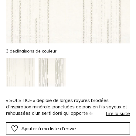
3 déclinaisons de couleur
« SOLSTICE » déploie de larges rayures brodées
d’inspiration minérale, ponctuées de pois en fils soyeux et
rehaussées d’un serti doré qui apporte éclat et relief. La
Lire la suite
broderie est travaillée sur une toile aspect lin afin de créer
un joli jeu de matières et de lumières. « SOLSTICE » affiche
Ajouter à ma liste d'envie
une subtile élégance contemporaine.