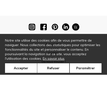
Notre site utilise des cookies afin de vous permettre de
Newsletter
naviguer. Nous collectons des statistiques pour optimiser les
fonctionnalités du site et personnaliser le contenu. En
Contact
poursuivant la navigation sur ce site, vous acceptez
l'utilisation des cookies.
En savoir plus
Où nous trouver ?
Accepter
Refuser
Paramétrer
Glossaire
Symbole
Presse
Cookies
Rejoignez-nous !