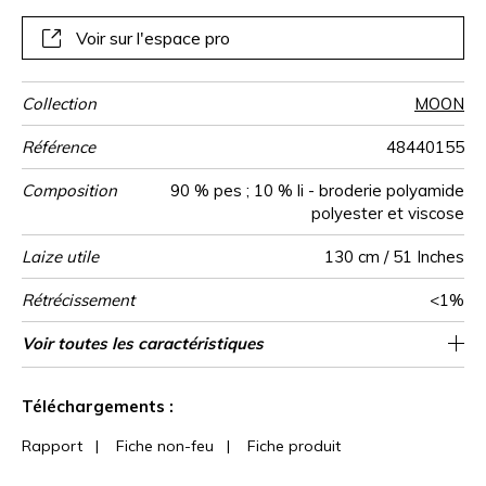
Voir sur l'espace pro
Collection
MOON
Référence
48440155
Composition
90 % pes ; 10 % li - broderie polyamide
polyester et viscose
Laize utile
130 cm / 51 Inches
Rétrécissement
<1%
Raccord
Sens
Poids g/m²
Usage
Entretien
Pays d'origine
Rapport
Rapport
Voir toutes les caractéristiques
26 cm / 10 Inches
39 cm / 15 Inches
Raccord droit
De large
Inde
400
Horizontal
Vertical
Voir moins de caractéristiques
Téléchargements :
Rapport
|
Fiche non-feu
|
Fiche produit