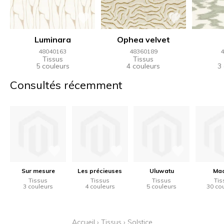
Luminara
Ophea velvet
48040163
48360189
4
Tissus
Tissus
5 couleurs
4 couleurs
3
Consultés récemment
Sur mesure
Les précieuses
Uluwatu
Ma
Tissus
Tissus
Tissus
Tis
3 couleurs
4 couleurs
5 couleurs
30 co
Accueil
›
Tissus
›
Solstice