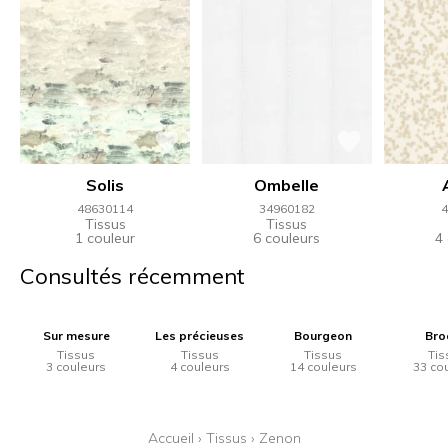
Solis
Ombelle
48630114
34960182
4
Tissus
Tissus
1 couleur
6 couleurs
4
Consultés récemment
Sur mesure
Les précieuses
Bourgeon
Bro