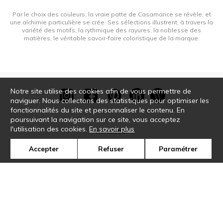
Tissus
Tissus
Tissus
Tis
3 couleurs
4 couleurs
14 couleurs
33 co
Accueil
›
Tissus
›
Zenon
Par le choix des couleurs, la vraie patte de Casamance se révèle, et
une alchimie particulière se crée. Ses sélections illustrent, à travers la
variété des motifs, la rythmique des rayures, la noblesse des
Notre site utilise des cookies afin de vous permettre de
matières, le véritable savoir-faire coloristique de la marque.
naviguer. Nous collectons des statistiques pour optimiser les
fonctionnalités du site et personnaliser le contenu. En
poursuivant la navigation sur ce site, vous acceptez
l'utilisation des cookies.
En savoir plus
Accepter
Refuser
Paramétrer
Newsletter
Contact