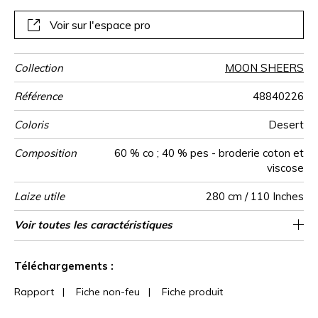
douceur… et en beauté.
Voir sur l'espace pro
Collection
MOON SHEERS
Référence
48840226
Coloris
Desert
Composition
60 % co ; 40 % pes - broderie coton et
viscose
Laize utile
280 cm / 110 Inches
Rétrécissement
Raccord
Sens
Poids g/m²
Usage
Entretien
Pays d'origine
Rapport
Rapport
Conseils
Voir toutes les caractéristiques
Les tissus peuvent être tournés pour la
47 cm / 19 Inches
70 cm / 28 Inches
Raccord droit
De haut
<1%
Inde
120
Horizontal
Vertical
de
confection avec changement d'aspect visuel
confection
Voir moins de caractéristiques
Téléchargements :
Rapport
|
Fiche non-feu
|
Fiche produit