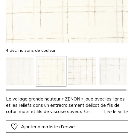
4 déclinaisons de couleur
Le voilage grande hauteur « ZENON » joue avec les lignes
et les reliefs dans un entrecroisement délicat de fils de
coton mats et fils de viscose soyeux. Ce dialogue subtil
Lire la suite
entre matité et brillance révèle une texture raffinée
moderne, d’une grande luminosité. Aérien et sophistiqué,
Ajouter à ma liste d'envie
« ZENON » laisse passer les rayons de lumière en