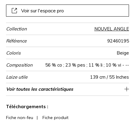
Voir sur l'espace pro
Collection
NOUVEL ANGLE
Référence
92460195
Coloris
Beige
Composition
56 % co ; 23 % pes ; 11 % li ; 10 % vi - --
Laize utile
139 cm / 55 Inches
Raccord
Test
Usage
Wyzenbeek
Sens
Poids g/m²
Usage
Entretien
Pays d'origine
Rapport
Rapport
Voir toutes les caractéristiques
Siège à usage classique : 20.000 à 40.000
34 cm / 13 Inches
37 cm / 15 Inches
Raccord libre
De large
40000
50000
Inde
485
Martindale
martindale
Horizontal
Vertical
cycles (Martindale) et/ou 15,000 à 30,000
Voir moins de caractéristiques
doubles rubs (Wyzenbeek)
Téléchargements :
Fiche non-feu
|
Fiche produit