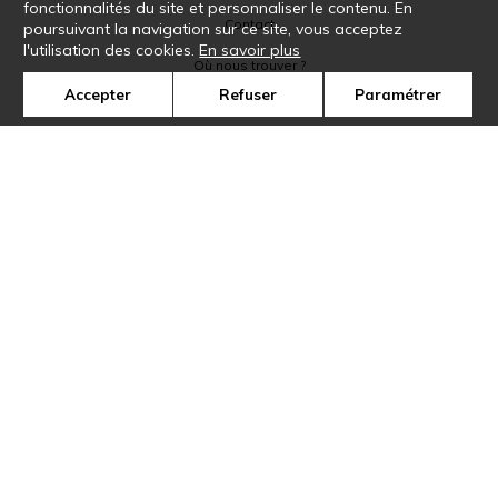
fonctionnalités du site et personnaliser le contenu. En
Contact
poursuivant la navigation sur ce site, vous acceptez
l'utilisation des cookies.
En savoir plus
Où nous trouver ?
Accepter
Refuser
Paramétrer
Glossaire
Symbole
Presse
Cookies
Rejoignez-nous !
©Casamance2019
Confidentialité
Mentions légales