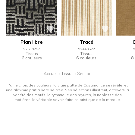
Plan libre
Tracé
92530257
92440522
9
Tissus
Tissus
6 couleurs
6 couleurs
8
Accueil
›
Tissus
›
Section
Par le choix des couleurs, la vraie patte de Casamance se révèle, et
une alchimie particulière se crée. Ses sélections illustrent, à travers la
variété des motifs, la rythmique des rayures, la noblesse des
matières, le véritable savoir-faire coloristique de la marque.