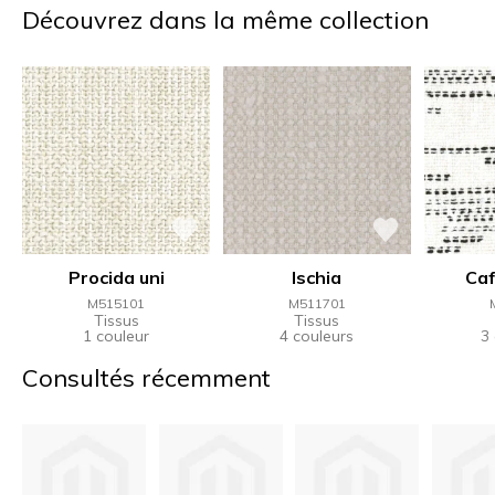
Découvrez dans la même collection
Procida uni
Ischia
Caf
M515101
M511701
Tissus
Tissus
1 couleur
4 couleurs
3
Consultés récemment