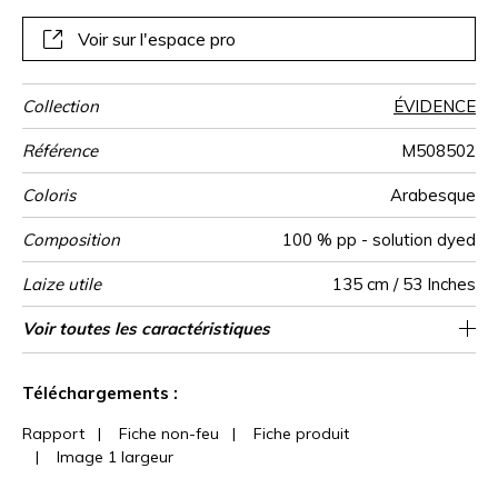
Voir sur l'espace pro
Collection
ÉVIDENCE
Référence
M508502
Coloris
Arabesque
Composition
100 % pp - solution dyed
Laize utile
135 cm / 53 Inches
Raccord
Test
Usage
Wyzenbeek
Sens
Poids g/m²
Performance
Usage
Entretien
Pays d'origine
Rapport
Rapport
Caractéristiques
Voir toutes les caractéristiques
Siège à usage intensif : >40,000 cycles
23 cm / 9 Inches
23 cm / 9 Inches
Séchage rapide
Raccord droit
aw - 0.15
Belgique
De large
50000
65000
705
Martindale
martindale
Accoustique
Horizontal
Vertical
Outdoor
(Martindale) et/ou >30,000 doubles rubs
Anti-moisissure
Voir moins de caractéristiques
(Wyzenbeek)
Téléchargements :
Rapport
|
Fiche non-feu
|
Fiche produit
|
Image 1 largeur