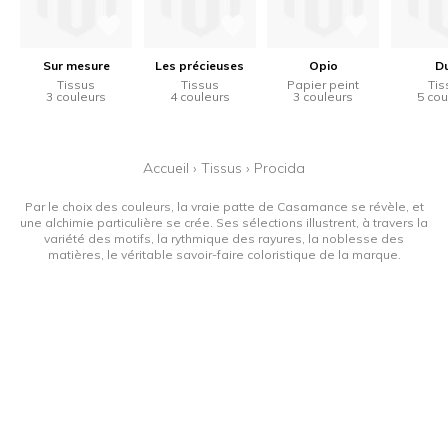
Sur mesure
Les précieuses
Opio
D
Tissus
Tissus
Papier peint
Tis
3 couleurs
4 couleurs
3 couleurs
5 cou
Accueil
›
Tissus
›
Procida
Par le choix des couleurs, la vraie patte de Casamance se révèle, et
une alchimie particulière se crée. Ses sélections illustrent, à travers la
variété des motifs, la rythmique des rayures, la noblesse des
matières, le véritable savoir-faire coloristique de la marque.