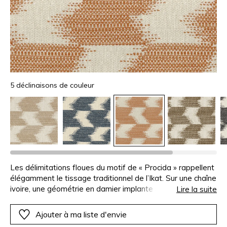
5 déclinaisons de couleur
Les délimitations floues du motif de « Procida » rappellent
élégamment le tissage traditionnel de l’Ikat. Sur une chaîne
ivoire, une géométrie en damier implante sa trame
Lire la suite
duveteuse, qui, dans des coloris tantôt Arabesque, Bleu
éternel ou Carbone, imite à merveille des fibres naturelles
Ajouter à ma liste d'envie
et nobles, comme la laine vierge.