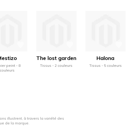
Mestizo
The lost garden
Halona
ier peint
8
Tissus
2 couleurs
Tissus
5 couleurs
couleurs
ns illustrent, à travers la variété des
ique de la marque.