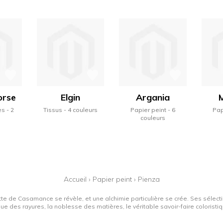
orse
Elgin
Argania
es
2
Tissus
4 couleurs
Papier peint
6
Pap
s
couleurs
Accueil
›
Papier peint
›
Pienza
tte de Casamance se révèle, et une alchimie particulière se crée. Ses sélectio
que des rayures, la noblesse des matières, le véritable savoir-faire colorist