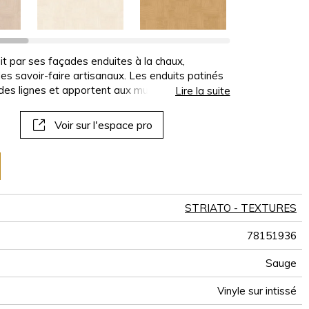
panoramiques
papiers peints
muraux
uit par ses façades enduites à la chaux,
des savoir-faire artisanaux. Les enduits patinés
 des lignes et apportent aux murs une
Lire la suite
intes. Ils inspirent PIENZA, un effet d’enduit
c un grand réalisme et souligné par des ombres
Voir sur l'espace pro
n huit coloris.
STRIATO - TEXTURES
78151936
Sauge
Vinyle sur intissé