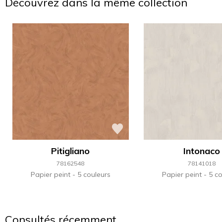
Découvrez dans la même collection
Pitigliano
Intonaco
78162548
78141018
Papier peint
5 couleurs
Papier peint
5 co
Consultés récemment