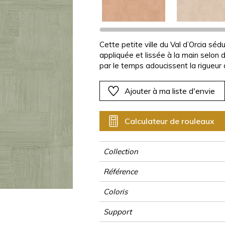
Rose
Rose
Rose
Rose
Végétal
Végétal
Rouge
Rouge
Rouge
Rouge
as
Vert
Vert
Vert
Vert
Cette petite ville du Val d’Orcia séd
appliquée et lissée à la main selon 
Violet
Violet
Violet
Violet
par le temps adoucissent la rigueur
profondeur par leur relief et leurs te
réalisé à la taloche, interprété ave
Ajouter à ma liste d'envie
en ton sur ton. PIENZA est proposé e
Calculateur de rouleaux
Collection
Référence
Coloris
Support