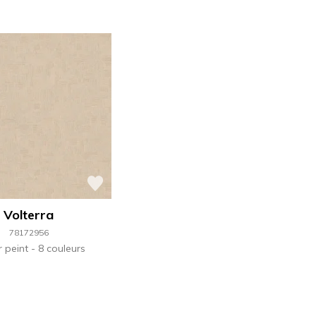
Volterra
78172956
r peint
8 couleurs