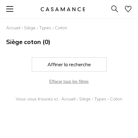
Accueil
›
Siège
›
Types
›
Coton
Siège coton
(0)
Affiner la recherche
Effacer tous les filtres
Vous vous trouvez ici :
Accueil
›
Siège
›
Types
›
Coton