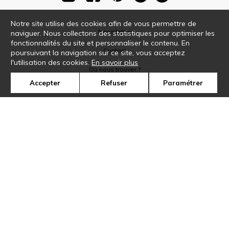
Notre site utilise des cookies afin de vous permettre de
Newsletter
naviguer. Nous collectons des statistiques pour optimiser les
fonctionnalités du site et personnaliser le contenu. En
Contact
poursuivant la navigation sur ce site, vous acceptez
l'utilisation des cookies.
En savoir plus
Où nous trouver ?
Accepter
Refuser
Paramétrer
Glossaire
Symbole
Presse
Cookies
Rejoignez-nous !