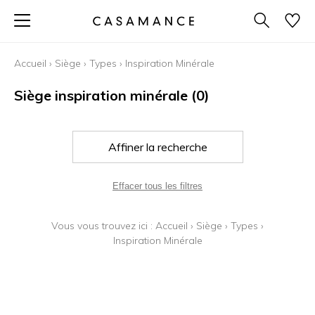
Accueil
›
Siège
›
Types
›
Inspiration Minérale
Siège inspiration minérale
(0)
Affiner la recherche
Effacer tous les filtres
Vous vous trouvez ici :
Accueil
›
Siège
›
Types
›
Inspiration Minérale