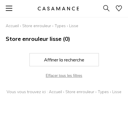
Accueil
›
Store enrouleur
›
Types
›
Lisse
Store enrouleur lisse
(0)
Affiner la recherche
Effacer tous les filtres
Vous vous trouvez ici :
Accueil
›
Store enrouleur
›
Types
›
Lisse