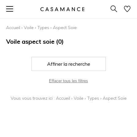
Accueil
›
Voile
›
Types
›
Aspect Soie
Voile aspect soie
(0)
Affiner la recherche
Effacer tous les filtres
Vous vous trouvez ici :
Accueil
›
Voile
›
Types
›
Aspect Soie