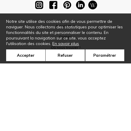
Notre site utilise des cookies afin de vous permettre de
Newsletter
naviguer. Nous collectons des statistiques pour optimiser les
fonctionnalités du site et personnaliser le contenu. En
Contact
poursuivant la navigation sur ce site, vous acceptez
l'utilisation des cookies.
En savoir plus
Où nous trouver ?
Accepter
Refuser
Paramétrer
Glossaire
Symbole
Presse
Cookies
Rejoignez-nous !