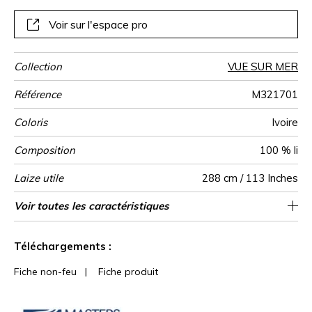
croix. Pour parvenir à cette texture fluide et légère, une
finition artisanale, dite Stone Wash – réalisée, comme son
Voir sur l'espace pro
nom le suggère, à grand renfort d’eau et de pierres de
ponce naturelles – assouplit et aère les fibres
extrêmement fines et resserrées du lin.
Collection
VUE SUR MER
Référence
M321701
Coloris
Ivoire
Composition
100 % li
Laize utile
288 cm / 113 Inches
Raccord
Sens
Poids g/m²
Performance
Usage
Entretien
Pays d'origine
Caractéristiques
Particularités
Voir toutes les caractéristiques
Master of Linen
Raccord libre
aw - 0.15
Belgique
De large
180
Accoustique
Outdoor
Voir moins de caractéristiques
Téléchargements :
Fiche non-feu
|
Fiche produit