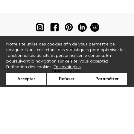
Notre site utilise des cookies afin de vous permettre de
Newsletter
naviguer. Nous collectons des statistiques pour optimiser les
fonctionnalités du site et personnaliser le contenu. En
Contact
poursuivant la navigation sur ce site, vous acceptez
l'utilisation des cookies.
En savoir plus
Où nous trouver ?
Accepter
Refuser
Paramétrer
Glossaire
Symbole
Presse
Cookies
Rejoignez-nous !