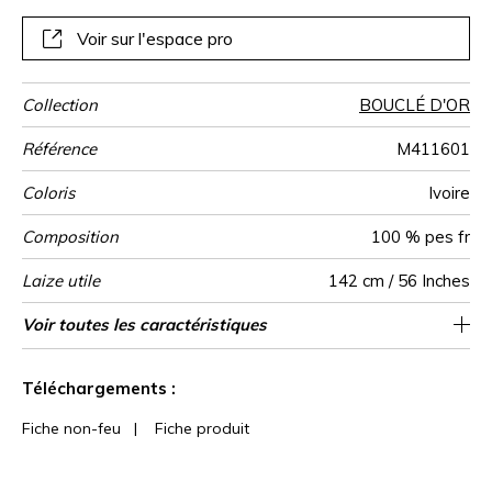
dans un unique coloris exclusif, « Ivoire ».
Voir sur l'espace pro
Collection
BOUCLÉ D'OR
Référence
M411601
Coloris
Ivoire
Composition
100 % pes fr
Laize utile
142 cm / 56 Inches
Raccord
Test
Usage
Wyzenbeek
Sens
Poids g/m²
Performance
Usage
Non feu
Entretien
Pays d'origine
Rapport
Rapport
Caractéristiques
Voir toutes les caractéristiques
Siège à usage classique : 20.000 à 40.000
5 cm / 2 Inches
4 cm / 2 Inches
Raccord droit
aw - 0.15
De large
35000
25000
Italie
720
Martindale
martindale
Accoustique
Horizontal
Vertical
Outdoor
cycles (Martindale) et/ou 15,000 à 30,000
Voir moins de caractéristiques
doubles rubs (Wyzenbeek)
Téléchargements :
Fiche non-feu
|
Fiche produit