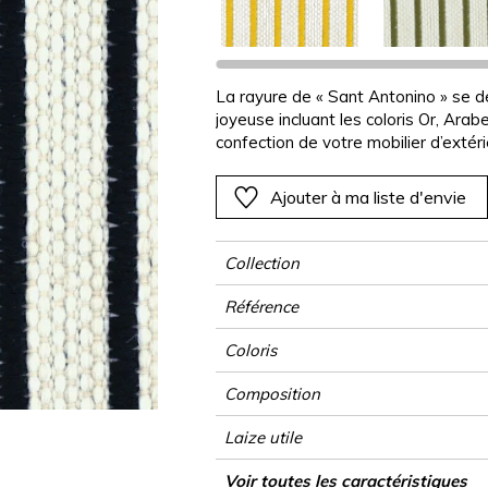
Rose
Rose
Rose
Rose
Végétal
Végétal
Rouge
Rouge
Rouge
Rouge
as
Vert
Vert
Vert
Vert
La rayure de « Sant Antonino » se 
joyeuse incluant les coloris Or, Arab
Violet
Violet
Violet
Violet
confection de votre mobilier d’exté
polypropylène garantit une haute rés
moisissures et aux intempéries, ainsi
Ajouter à ma liste d'envie
lumière. Le tissu « Sant Antonino » 
un impact environnemental minoré du 
Collection
Référence
Coloris
Composition
Laize utile
Raccord
Test Martindale
Usage
Wyzenbeek
Sens
Poids g/m²
Performance Accoustique
Usage
Entretien
Pays d'origine
Rapport Horizontal
Caractéristiques Outdoor
Voir toutes les caractéristiques
Siège à usag