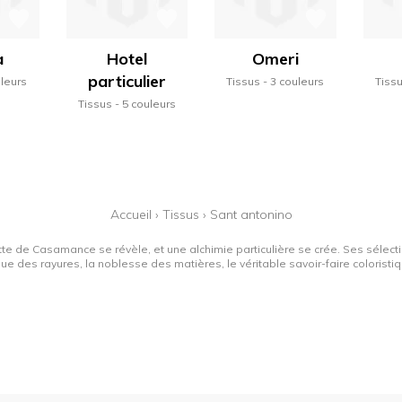
a
Hotel
Omeri
particulier
uleurs
Tissus
3 couleurs
Tiss
Tissus
5 couleurs
Accueil
›
Tissus
›
Sant antonino
tte de Casamance se révèle, et une alchimie particulière se crée. Ses sélectio
que des rayures, la noblesse des matières, le véritable savoir-faire colorist