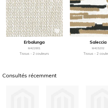
Erbalunga
Saleccia
M422801
M415202
Tissus
2 couleurs
Tissus
2 coule
Consultés récemment