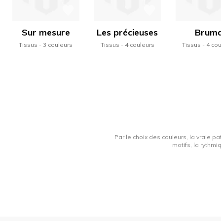
Sur mesure
Les précieuses
Brum
Tissus
3 couleurs
Tissus
4 couleurs
Tissus
4 co
Par le choix des couleurs, la vraie pa
motifs, la rythmi