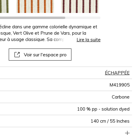
panoramiques
papiers peints
muraux
décline dans une gamme colorielle dynamique et
esque, Vert Olive et Prune de Vars, pour la
rieur à usage classique. Sa composition 100%
Lire la suite
istance à l’eau chlorée et salée, aux
 qu’une excellente solidité des couleurs à la
Voir sur l'espace pro
est facile d'entretien. Le polypropylène présente
fait de son recyclage facile.
ÉCHAPPÉE
M419905
Carbone
100 % pp - solution dyed
140 cm / 55 Inches
e classique : 20.000 à 40.000 cycles (Martindale) et/ou 15,000
Séchage rapide
1 cm / 0 Inches
Raccord droit
aw - 0.15
De large
25000
25000
Italie
530