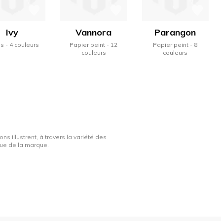
Ivy
Vannora
Parangon
us
4 couleurs
Papier peint
12
Papier peint
8
couleurs
couleurs
ns illustrent, à travers la variété des
ique de la marque.