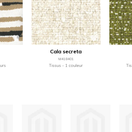
Cala secreta
M418401
urs
Tissus
1 couleur
Ti