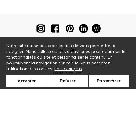
Notre site utilise des cookies afin de vous permettre de
Newsletter
naviguer. Nous collectons des statistiques pour optimiser les
fonctionnalités du site et personnaliser le contenu. En
Contact
poursuivant la navigation sur ce site, vous acceptez
l'utilisation des cookies.
En savoir plus
Où nous trouver ?
Accepter
Refuser
Paramétrer
Glossaire
Symbole
Presse
Cookies
Rejoignez-nous !