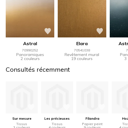
Astral
Elara
Astr
70990252
70541038
7
Panoramiques
Revêtement mural
Pan
2 couleurs
19 couleurs
3
Consultés récemment
Sur mesure
Les précieuses
Filandra
Ho
Tissus
Tissus
Papier peint
Tis
3 couleurs
4 couleurs
9 couleurs
4 cou