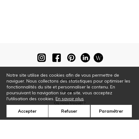
Notre site utilise des cookies afin de vous permettre de
Newsletter
naviguer. Nous collectons des statistiques pour optimiser les
fonctionnalités du site et personnaliser le contenu. En
Contact
poursuivant la navigation sur ce site, vous acceptez
l'utilisation des cookies.
En savoir plus
Où nous trouver ?
Accepter
Refuser
Paramétrer
Glossaire
Symbole
Presse