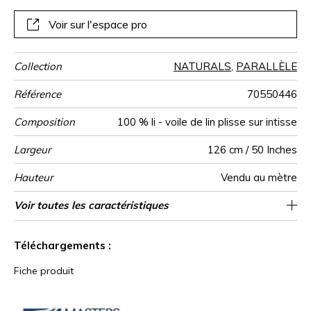
s’inscrivent alors sur le tissu, conférant à ATALANTA un
aspect profondément vivant. Aux côtés des intemporels,
Voir sur l'espace pro
la gamme colorielle s’enrichit de cinq nouvelles teintes.
Collection
NATURALS
,
PARALLÈLE
Référence
70550446
Composition
100 % li - voile de lin plisse sur intisse
Largeur
126 cm / 50 Inches
Hauteur
Vendu au mètre
Poids g/m²
Description
Entretien
Pose colle
Dépose
Norme COV
ASTME84
Norme
Pays d'origine
Particularités
Voir toutes les caractéristiques
Voile de lin froissé sur base métallisée sur
Encollage du mur
Arrachage à sec
Master of Linen
Epongeable
Class A
C s2 d0
France
310
A+
produit
euroclass
intissé
Voir moins de caractéristiques
Téléchargements :
Fiche produit