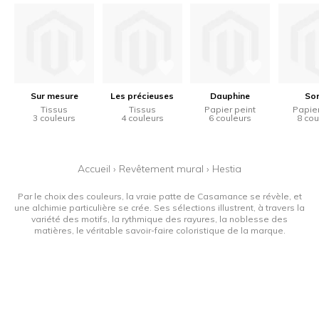
Sur mesure
Les précieuses
Dauphine
So
Tissus
Tissus
Papier peint
Papier
3 couleurs
4 couleurs
6 couleurs
8 cou
Accueil
›
Revêtement mural
›
Hestia
Par le choix des couleurs, la vraie patte de Casamance se révèle, et
une alchimie particulière se crée. Ses sélections illustrent, à travers la
variété des motifs, la rythmique des rayures, la noblesse des
matières, le véritable savoir-faire coloristique de la marque.