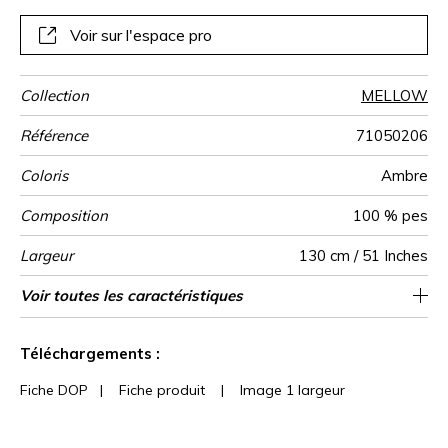
Voir sur l'espace pro
Collection
MELLOW
Référence
71050206
Coloris
Ambre
Composition
100 % pes
Largeur
130 cm / 51 Inches
Hauteur
Poids g/m²
Description
Entretien
Pose colle
Dépose
Norme COV
ASTME84
Norme
Pays d'origine
Voir toutes les caractéristiques
Velours uni sur intissé
Encollage du mur
Arrachage à sec
Vendu au mètre
Epongeable
B s1 d0
Class A
Italie
600
A+
produit
euroclass
Voir moins de caractéristiques
Téléchargements :
Fiche DOP
|
Fiche produit
|
Image 1 largeur