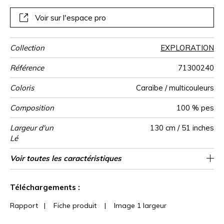
polyester. Son aspect irisé révèle toute la profondeur des
dégradés de couleurs. Moorea est proposé en 2 coloris.
Voir sur l'espace pro
Collection
EXPLORATION
Référence
71300240
Coloris
Caraïbe / multicouleurs
Composition
100 % pes
Largeur d'un
130 cm / 51 inches
Lé
Largeur Totale
Nombre de lés
Poids g/m²
Description
Entretien
Pose colle
Dépose
Norme COV
ASTME84
Norme
Pays d'origine
Voir toutes les caractéristiques
Panoramique fond marin imprimé sur
Encollage du mur
Arrachage à sec
Epongeable
Belgique
B s1 d0
Class A
260 cm
420
A+
2
produit
euroclass
chenille sur intissé
Voir moins de caractéristiques
Téléchargements :
Rapport
|
Fiche produit
|
Image 1 largeur