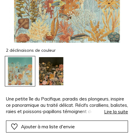
2 déclinaisons de couleur
Une petite île du Pacifique, paradis des plongeurs, inspire
ce panoramique au traité délicat. Récifs coralliens, balistes,
raies et poissons-papillons témoignent de ses fonds
Lire la suite
marins extraordinaires. Cette vie sous-marine s’illustre par
une richesse graphique et chromatique. Le dessin est
Ajouter à ma liste d'envie
imprimé sur un tissu texturé, réalisé en chenille de