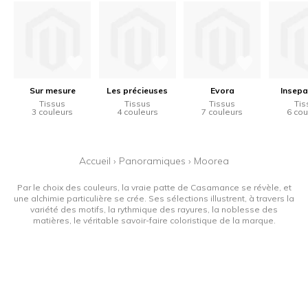
Sur mesure
Les précieuses
Evora
Insepa
Tissus
Tissus
Tissus
Tis
3 couleurs
4 couleurs
7 couleurs
6 cou
Accueil
›
Panoramiques
›
Moorea
Par le choix des couleurs, la vraie patte de Casamance se révèle, et
une alchimie particulière se crée. Ses sélections illustrent, à travers la
variété des motifs, la rythmique des rayures, la noblesse des
matières, le véritable savoir-faire coloristique de la marque.