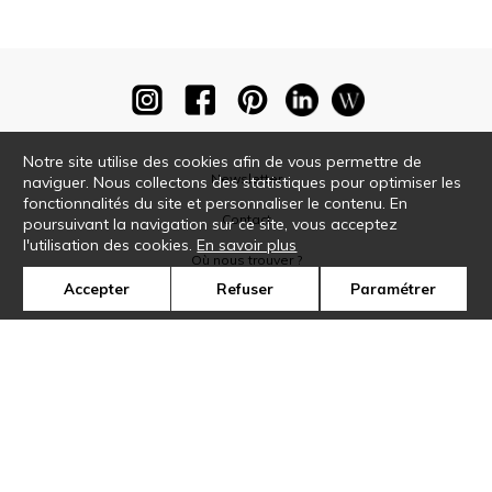
Notre site utilise des cookies afin de vous permettre de
Newsletter
naviguer. Nous collectons des statistiques pour optimiser les
fonctionnalités du site et personnaliser le contenu. En
Contact
poursuivant la navigation sur ce site, vous acceptez
l'utilisation des cookies.
En savoir plus
Où nous trouver ?
Accepter
Refuser
Paramétrer
Glossaire
Symbole
Presse
Cookies
Rejoignez-nous !