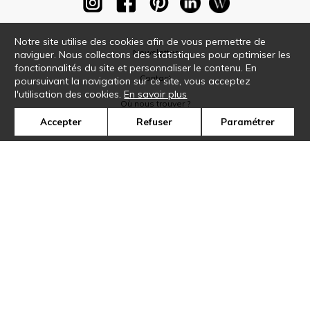
Notre site utilise des cookies afin de vous permettre de
Newsletter
naviguer. Nous collectons des statistiques pour optimiser les
fonctionnalités du site et personnaliser le contenu. En
Contact
poursuivant la navigation sur ce site, vous acceptez
l'utilisation des cookies.
En savoir plus
Où nous trouver ?
Accepter
Refuser
Paramétrer
Glossaire
Symbole
Presse
Cookies
Rejoignez-nous !