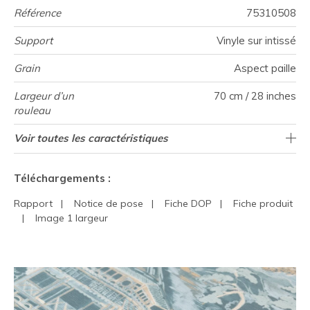
Référence
75310508
Support
Vinyle sur intissé
Grain
Aspect paille
Largeur d’un
70 cm / 28 inches
rouleau
Longueur
Raccord
Rapport
Poids g/m²
Performance
Description
Entretien
Pose colle
Dépose
Norme COV
ASTME84
Norme
Pays d'origine
Voir toutes les caractéristiques
Vendu au rouleau de 10.05m / 11 yards
Dessin principal pavillons
70cm / 28 pouces
Encollage du mur
Arrachage à sec
Raccord droit
Lessivable
aw - 0.15
B s2 d0
Class A
Italie
400
A+
Vertical
Accoustique
produit
euroclass
Voir moins de caractéristiques
Téléchargements :
Rapport
|
Notice de pose
|
Fiche DOP
|
Fiche produit
|
Image 1 largeur