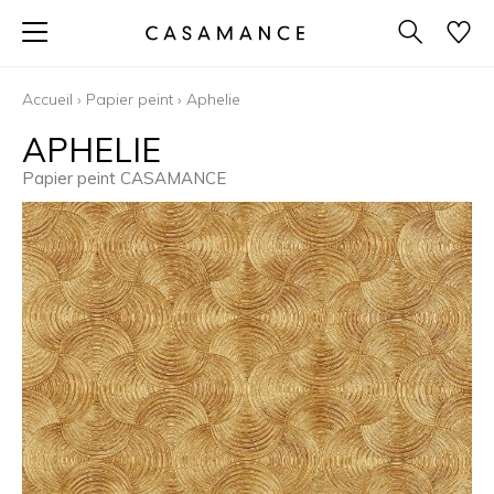
Accueil
›
Papier peint
›
Aphelie
APHELIE
Papier peint CASAMANCE