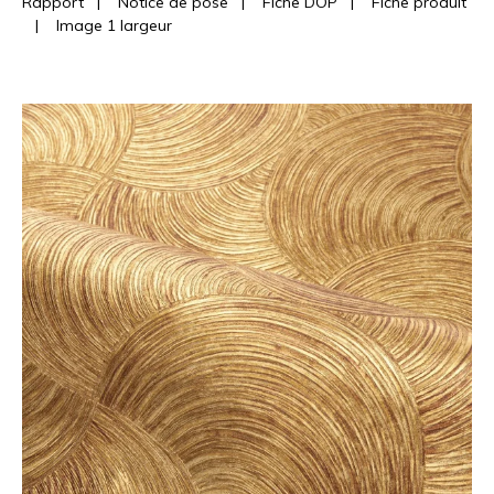
Rapport
|
Notice de pose
|
Fiche DOP
|
Fiche produit
|
Image 1 largeur