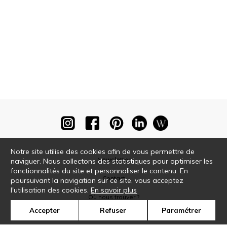
Notre site utilise des cookies afin de vous permettre de
Newsletter
naviguer. Nous collectons des statistiques pour optimiser les
fonctionnalités du site et personnaliser le contenu. En
Contact
poursuivant la navigation sur ce site, vous acceptez
l'utilisation des cookies.
En savoir plus
Où nous trouver ?
Accepter
Refuser
Paramétrer
Glossaire