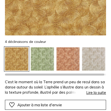
4 déclinaisons de couleur
C’est le moment où la Terre prend un peu de recul dans sa
danse autour du soleil. L’aphélie s’illustre dans un dessin à
la texture profonde, illustré par des palmettes arrondies
Lire la suite
qui s’enchevêtrent à l’instar des astres. APHELIE est
proposée sur une base à la feuille dorée, argentée ou
Ajouter à ma liste d'envie
cuivrée sur laquelle un dessin à l’aspect patiné révèle la