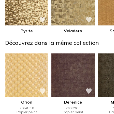
Pyrite
Veladero
S
Découvrez dans la même collection
Orion
Berenice
M
76641018
76662650
7
Papier peint
Papier peint
Pa