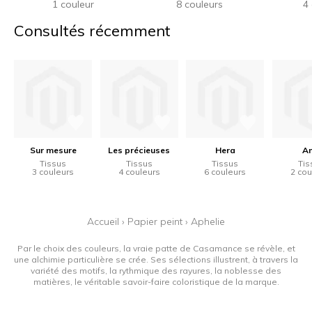
1 couleur
8 couleurs
4
Consultés récemment
Sur mesure
Les précieuses
Hera
An
Tissus
Tissus
Tissus
Tis
3 couleurs
4 couleurs
6 couleurs
2 cou
Accueil
›
Papier peint
›
Aphelie
Par le choix des couleurs, la vraie patte de Casamance se révèle, et
une alchimie particulière se crée. Ses sélections illustrent, à travers la
variété des motifs, la rythmique des rayures, la noblesse des
matières, le véritable savoir-faire coloristique de la marque.