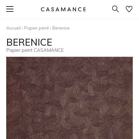
Accueil
›
Papier peint
›
Berenice
BERENICE
Papier peint CASAMANCE