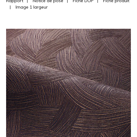
Rapport
|
Notice de pose
|
Fiche DOP
|
Fiche produit
|
Image 1 largeur