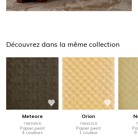
Découvrez dans la même collection
Meteore
Orion
N
76630916
76641018
7
Papier peint
Papier peint
Pa
4 couleurs
1 couleur
9