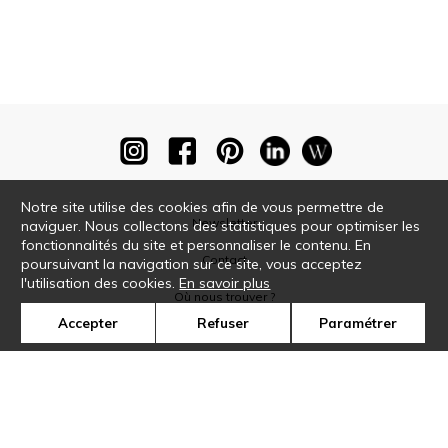
Notre site utilise des cookies afin de vous permettre de
Newsletter
naviguer. Nous collectons des statistiques pour optimiser les
fonctionnalités du site et personnaliser le contenu. En
Contact
poursuivant la navigation sur ce site, vous acceptez
l'utilisation des cookies.
En savoir plus
Où nous trouver ?
Accepter
Refuser
Paramétrer
Glossaire
Symbole
Presse
Cookies