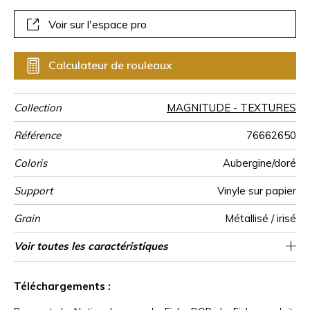
Voir sur l'espace pro
Calculateur de rouleaux
Collection
MAGNITUDE - TEXTURES
Référence
76662650
Coloris
Aubergine/doré
Support
Vinyle sur papier
Grain
Métallisé / irisé
Largeur d’un
Longueur
Raccord
Rapport
Poids g/m²
Description
Entretien
Pose colle
Dépose
Norme COV
ASTME84
Norme
Pays d'origine
Voir toutes les caractéristiques
Vendu au rouleau de 10.05m / 11 yards
Texture grande largeur métallique
100 cm / 39 inches
Arrachage mouillé
Colle sur le papier
90cm / 35 pouces
Raccord droit
Lessivable
B s2 d0
Class A
Italie
450
A+
rouleau
Vertical
produit
euroclass
Voir moins de caractéristiques
Téléchargements :