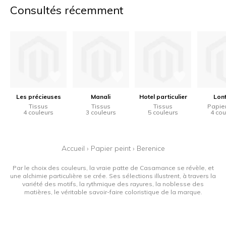
Consultés récemment
Les précieuses
Manali
Hotel particulier
Lon
Tissus
Tissus
Tissus
Papier
4 couleurs
3 couleurs
5 couleurs
4 cou
Accueil
›
Papier peint
›
Berenice
Par le choix des couleurs, la vraie patte de Casamance se révèle, et
une alchimie particulière se crée. Ses sélections illustrent, à travers la
variété des motifs, la rythmique des rayures, la noblesse des
matières, le véritable savoir-faire coloristique de la marque.